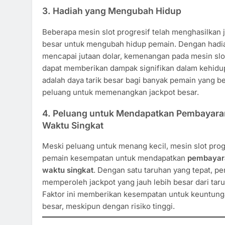
3.
Hadiah yang Mengubah Hidup
Beberapa mesin slot progresif telah menghasilkan
besar untuk mengubah hidup pemain. Dengan hadia
mencapai jutaan dolar, kemenangan pada mesin slot
dapat memberikan dampak signifikan dalam kehidup
adalah daya tarik besar bagi banyak pemain yang b
peluang untuk memenangkan jackpot besar.
4.
Peluang untuk Mendapatkan Pembayara
Waktu Singkat
Meski peluang untuk menang kecil, mesin slot pro
pemain kesempatan untuk mendapatkan
pembayar
waktu singkat
. Dengan satu taruhan yang tepat, p
memperoleh jackpot yang jauh lebih besar dari tar
Faktor ini memberikan kesempatan untuk keuntung
besar, meskipun dengan risiko tinggi.