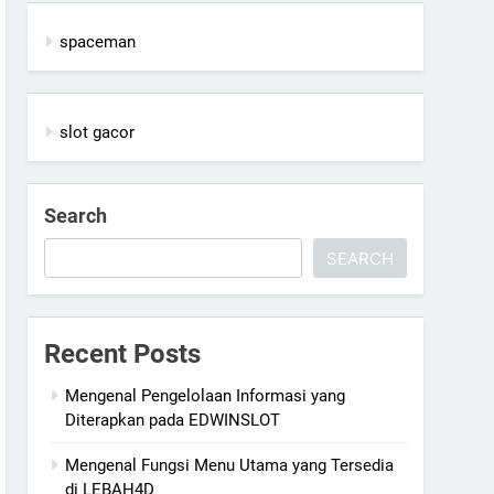
spaceman
slot gacor
Search
SEARCH
Recent Posts
Mengenal Pengelolaan Informasi yang
Diterapkan pada EDWINSLOT
Mengenal Fungsi Menu Utama yang Tersedia
di LEBAH4D