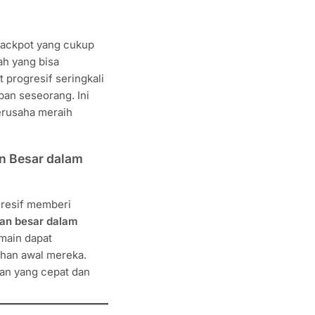
 jackpot yang cukup
h yang bisa
 progresif seringkali
an seseorang. Ini
erusaha meraih
n Besar dalam
gresif memberi
an besar dalam
emain dapat
uhan awal mereka.
an yang cepat dan