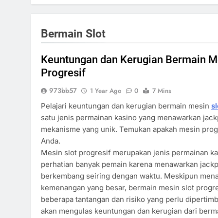
Bermain Slot
Keuntungan dan Kerugian Bermain Me
Progresif
973bb57
1 Year Ago
0
7 Mins
Pelajari keuntungan dan kerugian bermain mesin
s
satu jenis permainan kasino yang menawarkan jac
mekanisme yang unik. Temukan apakah mesin prog
Anda.
Mesin slot progresif merupakan jenis permainan k
perhatian banyak pemain karena menawarkan jackp
berkembang seiring dengan waktu. Meskipun mena
kemenangan yang besar, bermain mesin slot progres
beberapa tantangan dan risiko yang perlu dipertimba
akan mengulas keuntungan dan kerugian dari berma