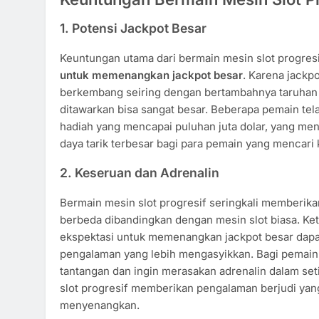
1.
Potensi Jackpot Besar
Keuntungan utama dari bermain mesin slot progres
untuk memenangkan jackpot besar
. Karena jackpo
berkembang seiring dengan bertambahnya taruhan 
ditawarkan bisa sangat besar. Beberapa pemain t
hadiah yang mencapai puluhan juta dolar, yang men
daya tarik terbesar bagi para pemain yang mencar
2.
Keseruan dan Adrenalin
Bermain mesin slot progresif seringkali memberika
berbeda dibandingkan dengan mesin slot biasa. Ke
ekspektasi untuk memenangkan jackpot besar dap
pengalaman yang lebih mengasyikkan. Bagi pemai
tantangan dan ingin merasakan adrenalin dalam set
slot progresif memberikan pengalaman berjudi yan
menyenangkan.