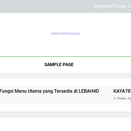
Mengenal Fungsi 
KAYA787 dan Pentin
Panduan Memanfaatkan
Mengenal Pengelolaan Infor
lection Heavy Duty
roduk Dan Peralatan Heavy Duty Terbaik Untuk Kebutuhan Indus
Mengenal Fungsi 
SAMPLE PAGE
KAYA787 dan Pentin
Panduan Memanfaatkan
 Utama yang Tersedia di LEBAH4D
KAYA787 dan Pentin
3 Weeks Ago