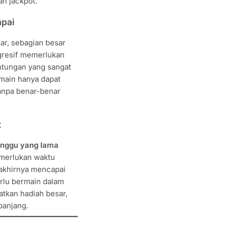
n jackpot.
apai
ar, sebagian besar
gresif memerlukan
ntungan yang sangat
emain hanya dapat
anpa benar-benar
t
unggu yang lama
emerlukan waktu
 akhirnya mencapai
perlu bermain dalam
tkan hadiah besar,
panjang.