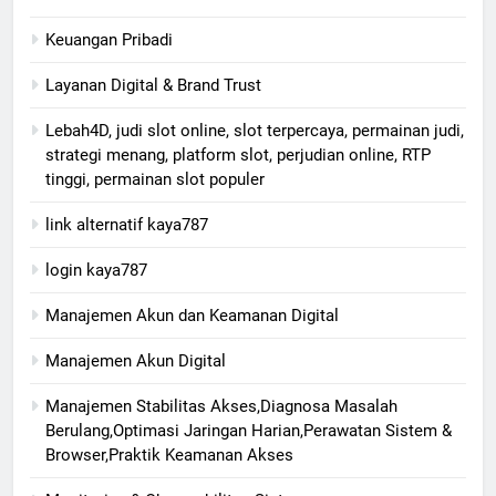
Keuangan Pribadi
Layanan Digital & Brand Trust
Lebah4D, judi slot online, slot terpercaya, permainan judi,
strategi menang, platform slot, perjudian online, RTP
tinggi, permainan slot populer
link alternatif kaya787
login kaya787
Manajemen Akun dan Keamanan Digital
Manajemen Akun Digital
Manajemen Stabilitas Akses,Diagnosa Masalah
Berulang,Optimasi Jaringan Harian,Perawatan Sistem &
Browser,Praktik Keamanan Akses