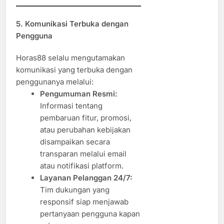
5. Komunikasi Terbuka dengan
Pengguna
Horas88 selalu mengutamakan
komunikasi yang terbuka dengan
penggunanya melalui:
Pengumuman Resmi:
Informasi tentang
pembaruan fitur, promosi,
atau perubahan kebijakan
disampaikan secara
transparan melalui email
atau notifikasi platform.
Layanan Pelanggan 24/7:
Tim dukungan yang
responsif siap menjawab
pertanyaan pengguna kapan