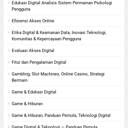
Edukasi Digital Analisis Sistem Permainan Psikologi
Pengguna
Efisiensi Akses Online
Etika Digital & Keamanan Data, Inovasi Teknologi,
Komunitas & Kepercayaan Pengguna
Evaluasi Akses Digital
Fitur dan Pengalaman Digital
Gambling, Slot Machines, Online Casino, Strategi
Bermain
Game & Edukasi Digital
Game & Hiburan
Game & Hiburan, Panduan Pemula, Teknologi Digital
Game Digital & Teknologi — Panduan Pemula