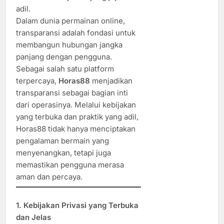
adil.
Dalam dunia permainan online,
transparansi adalah fondasi untuk
membangun hubungan jangka
panjang dengan pengguna.
Sebagai salah satu platform
terpercaya,
Horas88
menjadikan
transparansi sebagai bagian inti
dari operasinya. Melalui kebijakan
yang terbuka dan praktik yang adil,
Horas88 tidak hanya menciptakan
pengalaman bermain yang
menyenangkan, tetapi juga
memastikan pengguna merasa
aman dan percaya.
1. Kebijakan Privasi yang Terbuka
dan Jelas