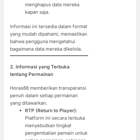
menghapus data mereka
kapan saja.
Informasi ini tersedia dalam format
yang mudah dipahami, memastikan
bahwa pengguna mengetahui
bagaimana data mereka dikelola.
2. Informasi yang Terbuka
tentang Permainan
Horas88 memberikan transparansi
penuh dalam setiap permainan
yang ditawarkan.
RTP (Return to Player):
Platform ini secara terbuka
menyebutkan tingkat
pengembalian pemain untuk