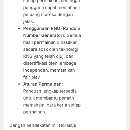
setiap permainan, sehingga
pengguna dapat memahami
peluang mereka dengan
jelas.
Penggunaan RNG (Random
Number Generator):
Semua
hasil permainan dihasilkan
secara acak oleh teknologi
RNG yang telah diuji dan
disertifikasi oleh lembaga
independen, memastikan
fair play.
Aturan Permainan:
Panduan lengkap tersedia
untuk membantu pemain
memahami cara kerja setiap
permainan.
Dengan pendekatan ini, Horas88