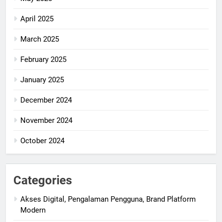
April 2025
March 2025
February 2025
January 2025
December 2024
November 2024
October 2024
Categories
Akses Digital, Pengalaman Pengguna, Brand Platform
Modern