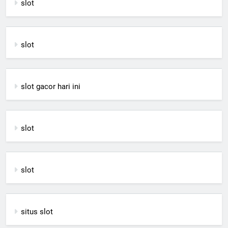
slot
slot
slot gacor hari ini
slot
slot
situs slot