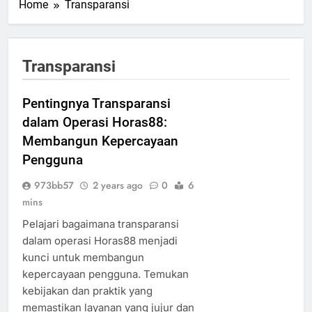
Home
Transparansi
Transparansi
Pentingnya Transparansi
dalam Operasi Horas88:
Membangun Kepercayaan
Pengguna
973bb57
2 years ago
0
6
mins
Pelajari bagaimana transparansi
dalam operasi Horas88 menjadi
kunci untuk membangun
kepercayaan pengguna. Temukan
kebijakan dan praktik yang
memastikan layanan yang jujur dan