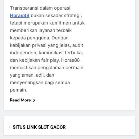
Transparansi dalam operasi
Horas88
bukan sekadar strategi,
tetapi merupakan komitmen untuk
memberikan layanan terbaik
kepada pengguna. Dengan
kebijakan privasi yang jelas, audit
independen, komunikasi terbuka,
dan kebijakan fair play, Horas88
memastikan pengalaman bermain
yang aman, adil, dan
menyenangkan bagi semua
pemain.
Read More
SITUS LINK SLOT GACOR