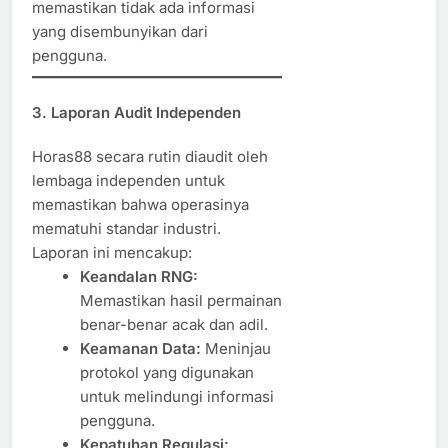
memastikan tidak ada informasi
yang disembunyikan dari
pengguna.
3. Laporan Audit Independen
Horas88 secara rutin diaudit oleh
lembaga independen untuk
memastikan bahwa operasinya
mematuhi standar industri.
Laporan ini mencakup:
Keandalan RNG:
Memastikan hasil permainan
benar-benar acak dan adil.
Keamanan Data:
Meninjau
protokol yang digunakan
untuk melindungi informasi
pengguna.
Kepatuhan Regulasi: