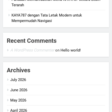
Terarah
KAYA787 dengan Tata Letak Modern untuk
Mempermudah Navigasi
Recent Comments
A WordPress Commenter
on
Hello world!
Archives
July 2026
June 2026
May 2026
April 2026