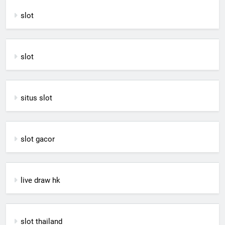
slot
slot
situs slot
slot gacor
live draw hk
slot thailand