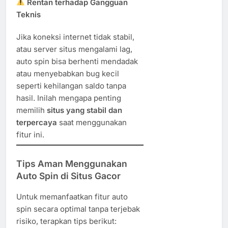
Rentan terhadap Gangguan
Teknis
Jika koneksi internet tidak stabil,
atau server situs mengalami lag,
auto spin bisa berhenti mendadak
atau menyebabkan bug kecil
seperti kehilangan saldo tanpa
hasil. Inilah mengapa penting
memilih
situs yang stabil dan
terpercaya
saat menggunakan
fitur ini.
Tips Aman Menggunakan
Auto Spin di Situs Gacor
Untuk memanfaatkan fitur auto
spin secara optimal tanpa terjebak
risiko, terapkan tips berikut: