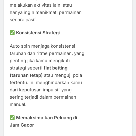
melakukan aktivitas lain, atau
hanya ingin menikmati permainan
secara pasif.
Konsistensi Strategi
Auto spin menjaga konsistensi
taruhan dan ritme permainan, yang
penting jika kamu mengikuti
strategi seperti
flat betting
(taruhan tetap)
atau menguji pola
tertentu. Ini menghindarkan kamu
dari keputusan impulsif yang
sering terjadi dalam permainan
manual.
Memaksimalkan Peluang di
Jam Gacor