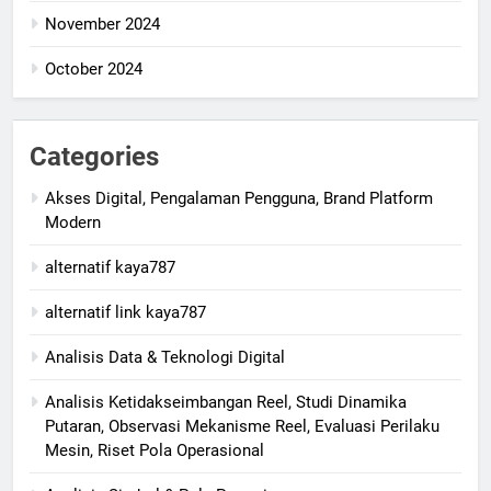
November 2024
October 2024
Categories
Akses Digital, Pengalaman Pengguna, Brand Platform
Modern
alternatif kaya787
alternatif link kaya787
Analisis Data & Teknologi Digital
Analisis Ketidakseimbangan Reel, Studi Dinamika
Putaran, Observasi Mekanisme Reel, Evaluasi Perilaku
Mesin, Riset Pola Operasional