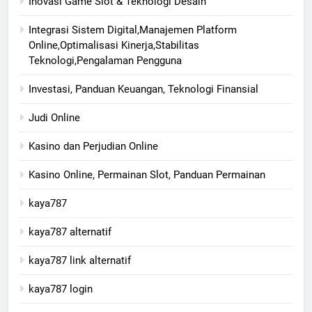
Inovasi Game Slot & Teknologi Desain
Integrasi Sistem Digital,Manajemen Platform
Online,Optimalisasi Kinerja,Stabilitas
Teknologi,Pengalaman Pengguna
Investasi, Panduan Keuangan, Teknologi Finansial
Judi Online
Kasino dan Perjudian Online
Kasino Online, Permainan Slot, Panduan Permainan
kaya787
kaya787 alternatif
kaya787 link alternatif
kaya787 login