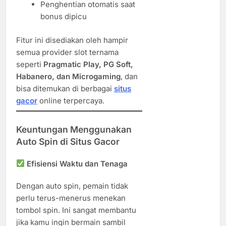
Penghentian otomatis saat
bonus dipicu
Fitur ini disediakan oleh hampir
semua provider slot ternama
seperti
Pragmatic Play, PG Soft,
Habanero, dan Microgaming
, dan
bisa ditemukan di berbagai
situs
gacor
online terpercaya.
Keuntungan Menggunakan
Auto Spin di Situs Gacor
Efisiensi Waktu dan Tenaga
Dengan auto spin, pemain tidak
perlu terus-menerus menekan
tombol spin. Ini sangat membantu
jika kamu ingin bermain sambil