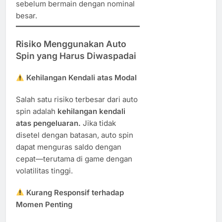
sebelum bermain dengan nominal
besar.
Risiko Menggunakan Auto
Spin yang Harus Diwaspadai
Kehilangan Kendali atas Modal
Salah satu risiko terbesar dari auto
spin adalah
kehilangan kendali
atas pengeluaran.
Jika tidak
disetel dengan batasan, auto spin
dapat menguras saldo dengan
cepat—terutama di game dengan
volatilitas tinggi.
Kurang Responsif terhadap
Momen Penting