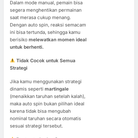
Dalam mode manual, pemain bisa
segera menghentikan permainan
saat merasa cukup menang.
Dengan auto spin, reaksi semacam
ini bisa tertunda, sehingga kamu
berisiko
melewatkan momen ideal
untuk berhenti.
Tidak Cocok untuk Semua
Strategi
Jika kamu menggunakan strategi
dinamis seperti
martingale
(menaikkan taruhan setelah kalah),
maka auto spin bukan pilihan ideal
karena tidak bisa mengubah
nominal taruhan secara otomatis
sesuai strategi tersebut.