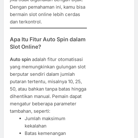
Dengan pemahaman ini, kamu bisa
bermain slot online lebih cerdas
dan terkontrol.
Apa Itu Fitur Auto Spin dalam
Slot Online?
Auto spin
adalah fitur otomatisasi
yang memungkinkan gulungan slot
berputar sendiri dalam jumlah
putaran tertentu, misalnya 10, 25,
50, atau bahkan tanpa batas hingga
dihentikan manual. Pemain dapat
mengatur beberapa parameter
tambahan, seperti:
Jumlah maksimum
kekalahan
Batas kemenangan