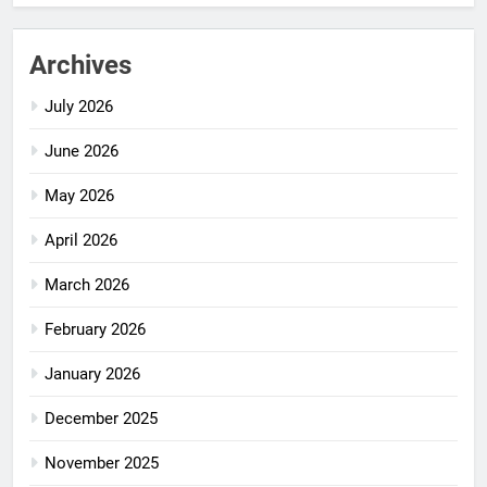
Archives
July 2026
June 2026
May 2026
April 2026
March 2026
February 2026
January 2026
December 2025
November 2025