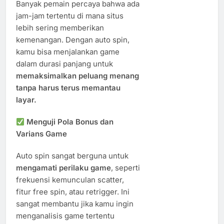
Banyak pemain percaya bahwa ada
jam-jam tertentu di mana situs
lebih sering memberikan
kemenangan. Dengan auto spin,
kamu bisa menjalankan game
dalam durasi panjang untuk
memaksimalkan peluang menang
tanpa harus terus memantau
layar.
Menguji Pola Bonus dan
Varians Game
Auto spin sangat berguna untuk
mengamati perilaku game
, seperti
frekuensi kemunculan scatter,
fitur free spin, atau retrigger. Ini
sangat membantu jika kamu ingin
menganalisis game tertentu