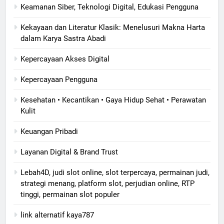
Keamanan Siber, Teknologi Digital, Edukasi Pengguna
Kekayaan dan Literatur Klasik: Menelusuri Makna Harta
dalam Karya Sastra Abadi
Kepercayaan Akses Digital
Kepercayaan Pengguna
Kesehatan • Kecantikan • Gaya Hidup Sehat • Perawatan
Kulit
Keuangan Pribadi
Layanan Digital & Brand Trust
Lebah4D, judi slot online, slot terpercaya, permainan judi,
strategi menang, platform slot, perjudian online, RTP
tinggi, permainan slot populer
link alternatif kaya787