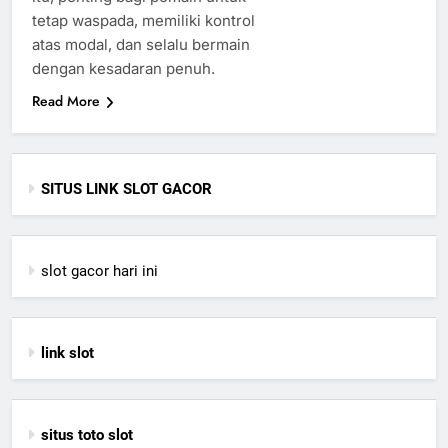
tetap waspada, memiliki kontrol
atas modal, dan selalu bermain
dengan kesadaran penuh.
Read More
SITUS LINK SLOT GACOR
slot gacor hari ini
link slot
situs toto slot