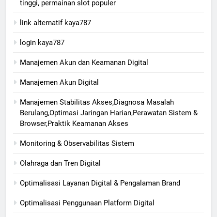
tinggi, permainan slot populer
link alternatif kaya787
login kaya787
Manajemen Akun dan Keamanan Digital
Manajemen Akun Digital
Manajemen Stabilitas Akses,Diagnosa Masalah
Berulang,Optimasi Jaringan Harian,Perawatan Sistem &
Browser,Praktik Keamanan Akses
Monitoring & Observabilitas Sistem
Olahraga dan Tren Digital
Optimalisasi Layanan Digital & Pengalaman Brand
Optimalisasi Penggunaan Platform Digital