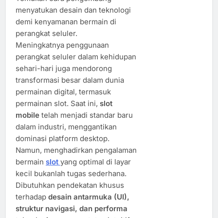
menyatukan desain dan teknologi
demi kenyamanan bermain di
perangkat seluler.
Meningkatnya penggunaan
perangkat seluler dalam kehidupan
sehari-hari juga mendorong
transformasi besar dalam dunia
permainan digital, termasuk
permainan slot. Saat ini,
slot
mobile
telah menjadi standar baru
dalam industri, menggantikan
dominasi platform desktop.
Namun, menghadirkan pengalaman
bermain
slot
yang optimal di layar
kecil bukanlah tugas sederhana.
Dibutuhkan pendekatan khusus
terhadap
desain antarmuka (UI),
struktur navigasi, dan performa