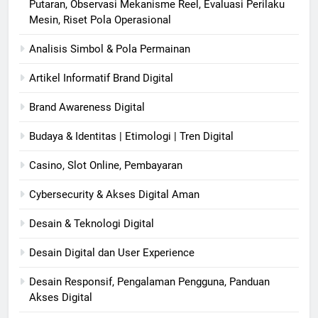
Putaran, Observasi Mekanisme Reel, Evaluasi Perilaku
Mesin, Riset Pola Operasional
Analisis Simbol & Pola Permainan
Artikel Informatif Brand Digital
Brand Awareness Digital
Budaya & Identitas | Etimologi | Tren Digital
Casino, Slot Online, Pembayaran
Cybersecurity & Akses Digital Aman
Desain & Teknologi Digital
Desain Digital dan User Experience
Desain Responsif, Pengalaman Pengguna, Panduan
Akses Digital