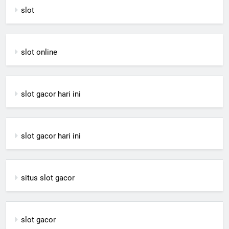
slot
slot online
slot gacor hari ini
slot gacor hari ini
situs slot gacor
slot gacor