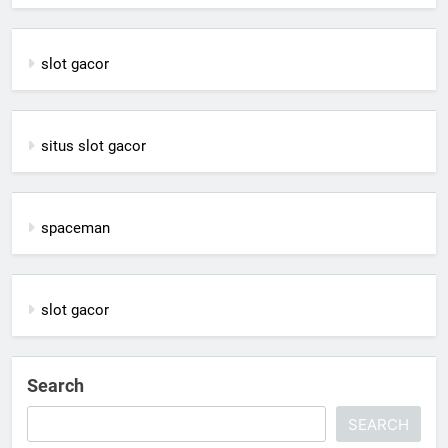
slot gacor
situs slot gacor
spaceman
slot gacor
Search
SEARCH