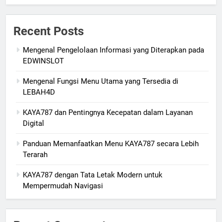
Recent Posts
Mengenal Pengelolaan Informasi yang Diterapkan pada
EDWINSLOT
Mengenal Fungsi Menu Utama yang Tersedia di
LEBAH4D
KAYA787 dan Pentingnya Kecepatan dalam Layanan
Digital
Panduan Memanfaatkan Menu KAYA787 secara Lebih
Terarah
KAYA787 dengan Tata Letak Modern untuk
Mempermudah Navigasi