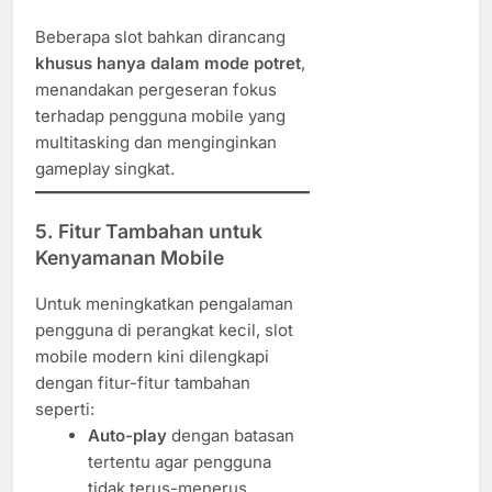
Beberapa slot bahkan dirancang
khusus hanya dalam mode potret
,
menandakan pergeseran fokus
terhadap pengguna mobile yang
multitasking dan menginginkan
gameplay singkat.
5. Fitur Tambahan untuk
Kenyamanan Mobile
Untuk meningkatkan pengalaman
pengguna di perangkat kecil, slot
mobile modern kini dilengkapi
dengan fitur-fitur tambahan
seperti:
Auto-play
dengan batasan
tertentu agar pengguna
tidak terus-menerus