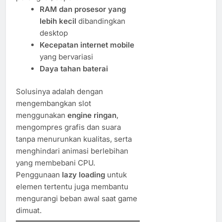
RAM dan prosesor yang
lebih kecil
dibandingkan
desktop
Kecepatan internet mobile
yang bervariasi
Daya tahan baterai
Solusinya adalah dengan
mengembangkan slot
menggunakan
engine ringan
,
mengompres grafis dan suara
tanpa menurunkan kualitas, serta
menghindari animasi berlebihan
yang membebani CPU.
Penggunaan
lazy loading
untuk
elemen tertentu juga membantu
mengurangi beban awal saat game
dimuat.