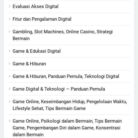
Evaluasi Akses Digital
Fitur dan Pengalaman Digital
Gambling, Slot Machines, Online Casino, Strategi
Bermain
Game & Edukasi Digital
Game & Hiburan
Game & Hiburan, Panduan Pemula, Teknologi Digital
Game Digital & Teknologi — Panduan Pemula
Game Online, Keseimbangan Hidup, Pengelolaan Waktu,
Lifestyle Sehat, Tips Bermain Game
Game Online, Psikologi dalam Bermain, Tips Bermain
Game, Pengembangan Diri dalam Game, Konsentrasi
dalam Bermain