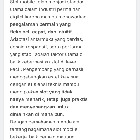
Slot mobile telah menjadi standar
utama dalam industri permainan
digital karena mampu menawarkan
pengalaman bermain yang
fleksibel, cepat, dan intuitif
.
Adaptasi antarmuka yang cerdas,
desain responsif, serta performa
yang stabil adalah faktor utama di
balik keberhasilan slot di layar
kecil. Pengembang yang berhasil
menggabungkan estetika visual
dengan efisiensi teknis mampu
menciptakan
slot yang tidak
hanya menarik, tetapi juga praktis
dan menyenangkan untuk
dimainkan di mana pun
.
Dengan pemahaman mendalam
tentang bagaimana slot mobile
bekerja, baik pemain maupun