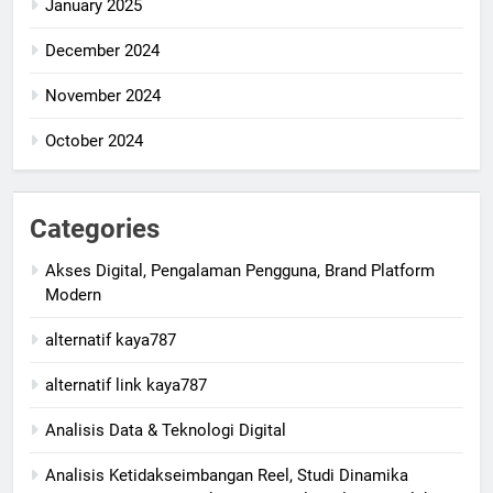
January 2025
December 2024
November 2024
October 2024
Categories
Akses Digital, Pengalaman Pengguna, Brand Platform
Modern
alternatif kaya787
alternatif link kaya787
Analisis Data & Teknologi Digital
Analisis Ketidakseimbangan Reel, Studi Dinamika