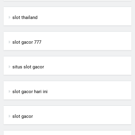
slot thailand
slot gacor 777
situs slot gacor
slot gacor hari ini
slot gacor