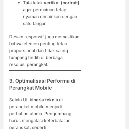
Tata letak
vertikal (portrait)
agar permainan tetap
nyaman dimainkan dengan
satu tangan
Desain responsif juga memastikan
bahwa elemen penting tetap
proporsional dan tidak saling
tumpang tindih di berbagai
resolusi perangkat.
3. Optimalisasi Performa di
Perangkat Mobile
Selain UI,
kinerja teknis
di
perangkat mobile menjadi
perhatian utama. Pengembang
harus mengatasi keterbatasan
perangkat, seperti: