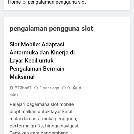
Home
pengalaman pengguna slot
pengalaman pengguna slot
Slot Mobile: Adaptasi
Antarmuka dan Kinerja di
Layar Kecil untuk
Pengalaman Bermain
Maksimal
973bb57
1 year ago
0
6
mins
Pelajari bagaimana slot mobile
dioptimalkan untuk layar kecil,
mulai dari antarmuka pengguna,
performa grafis, hingga navigasi.
Temukan cara pengembang