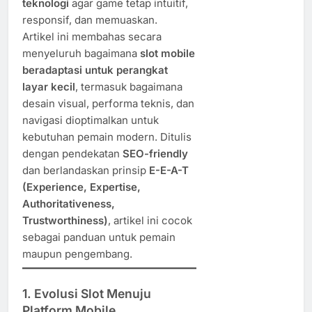
teknologi
agar game tetap intuitif,
responsif, dan memuaskan.
Artikel ini membahas secara
menyeluruh bagaimana
slot mobile
beradaptasi untuk perangkat
layar kecil
, termasuk bagaimana
desain visual, performa teknis, dan
navigasi dioptimalkan untuk
kebutuhan pemain modern. Ditulis
dengan pendekatan
SEO-friendly
dan berlandaskan prinsip
E-E-A-T
(Experience, Expertise,
Authoritativeness,
Trustworthiness)
, artikel ini cocok
sebagai panduan untuk pemain
maupun pengembang.
1. Evolusi Slot Menuju
Platform Mobile