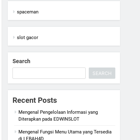
spaceman
slot gacor
Search
SEARCH
Recent Posts
Mengenal Pengelolaan Informasi yang
Diterapkan pada EDWINSLOT
Mengenal Fungsi Menu Utama yang Tersedia
di LEBAH4D