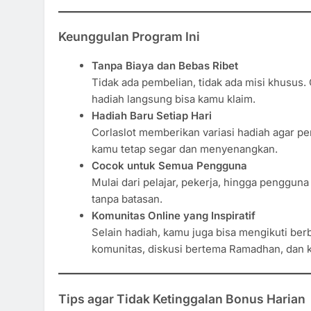
Keunggulan Program Ini
Tanpa Biaya dan Bebas Ribet
Tidak ada pembelian, tidak ada misi khusus.
hadiah langsung bisa kamu klaim.
Hadiah Baru Setiap Hari
Corlaslot memberikan variasi hadiah agar 
kamu tetap segar dan menyenangkan.
Cocok untuk Semua Pengguna
Mulai dari pelajar, pekerja, hingga pengguna
tanpa batasan.
Komunitas Online yang Inspiratif
Selain hadiah, kamu juga bisa mengikuti berb
komunitas, diskusi bertema Ramadhan, dan ku
Tips agar Tidak Ketinggalan Bonus Harian