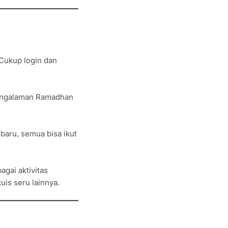
 Cukup login dan
pengalaman Ramadhan
 baru, semua bisa ikut
agai aktivitas
is seru lainnya.