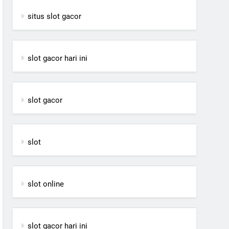
situs slot gacor
slot gacor hari ini
slot gacor
slot
slot online
slot gacor hari ini