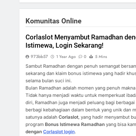
Komunitas Online
Corlaslot Menyambut Ramadhan den
Istimewa, Login Sekarang!
973bb57
1 Year Ago
0
5 Mins
Sambut Ramadhan dengan penuh semangat bersama
sekarang dan klaim bonus istimewa yang hadir kh
selama bulan suci ini.
Bulan Ramadhan adalah momen yang penuh makna 
Tidak hanya menjadi waktu untuk memperkuat iba
diri, Ramadhan juga menjadi peluang bagi berbagai 
berbagi kebahagiaan dalam bentuk yang unik dan 
satunya adalah
Corlaslot
, yang hadir menyambut bu
program
Bonus Istimewa Ramadhan
yang bisa kam
dengan
Corlaslot login
.