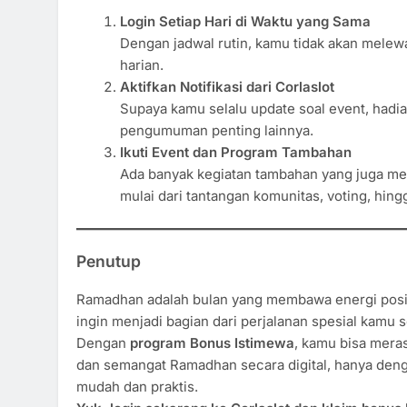
Login Setiap Hari di Waktu yang Sama
Dengan jadwal rutin, kamu tidak akan melew
harian.
Aktifkan Notifikasi dari Corlaslot
Supaya kamu selalu update soal event, hadi
pengumuman penting lainnya.
Ikuti Event dan Program Tambahan
Ada banyak kegiatan tambahan yang juga m
mulai dari tantangan komunitas, voting, hin
Penutup
Ramadhan adalah bulan yang membawa energi positi
ingin menjadi bagian dari perjalanan spesial kamu s
Dengan
program Bonus Istimewa
, kamu bisa mera
dan semangat Ramadhan secara digital, hanya den
mudah dan praktis.