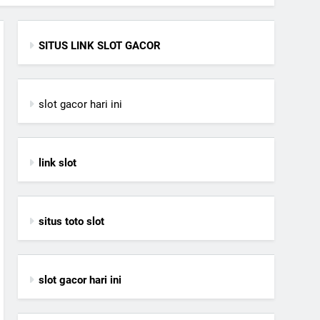
SITUS LINK SLOT GACOR
slot gacor hari ini
link slot
situs toto slot
slot gacor hari ini