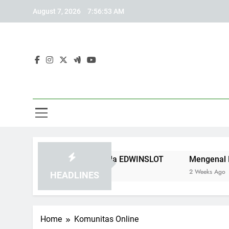
Skip
August 7, 2026
7:56:54 AM
to
content
Col
Dapatkan P
yang Diterapkan pada EDWINSLOT
Mengenal Fungsi Men
2 Weeks Ago
HEADLINES
Home
Komunitas Online