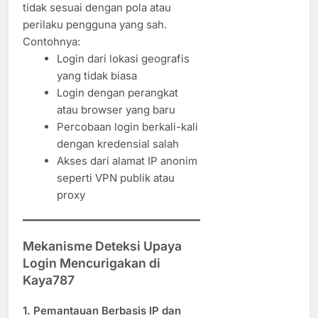
tidak sesuai dengan pola atau
perilaku pengguna yang sah.
Contohnya:
Login dari lokasi geografis
yang tidak biasa
Login dengan perangkat
atau browser yang baru
Percobaan login berkali-kali
dengan kredensial salah
Akses dari alamat IP anonim
seperti VPN publik atau
proxy
Mekanisme Deteksi Upaya
Login Mencurigakan di
Kaya787
1.
Pemantauan Berbasis IP dan