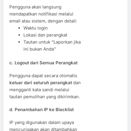
Pengguna akan langsung
mendapatkan notifikasi melalui
email atau sistem, dengan detail:
Waktu login
Lokasi dan perangkat
Tautan untuk “Laporkan jika
ini bukan Anda”
c.
Logout dari Semua Perangkat
Pengguna dapat secara otomatis
keluar dari seluruh perangkat
dan
mengganti kata sandi melalui
tautan pemulihan yang dikirimkan.
d.
Penambahan IP ke Blacklist
IP yang digunakan dalam upaya
mencurigakan akan ditambahkan