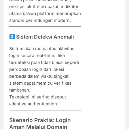
enkripsi aktif merupakan indikator
utama bahwa platform menerapkan
standar perlindungan modern.
Sistem Deteksi Anomali
Sistem akan memantau aktivitas
login secara real-time. Jika
terdeteksi pola tidak biasa, seperti
percobaan login dari lokasi
berbeda dalam waktu singkat,
sistem dapat memicu verifikasi
tambahan.
Teknologi ini sering disebut
adaptive authentication.
Skenario Praktis: Login
Aman Melalui Domain