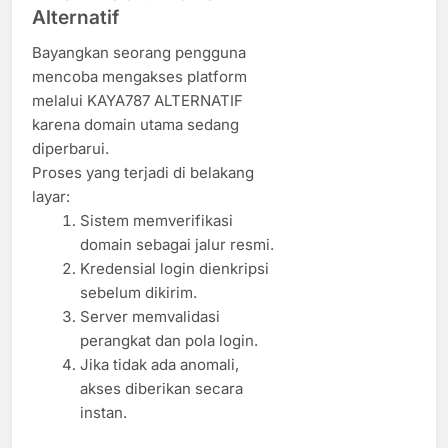
Alternatif
Bayangkan seorang pengguna
mencoba mengakses platform
melalui KAYA787 ALTERNATIF
karena domain utama sedang
diperbarui.
Proses yang terjadi di belakang
layar:
Sistem memverifikasi
domain sebagai jalur resmi.
Kredensial login dienkripsi
sebelum dikirim.
Server memvalidasi
perangkat dan pola login.
Jika tidak ada anomali,
akses diberikan secara
instan.