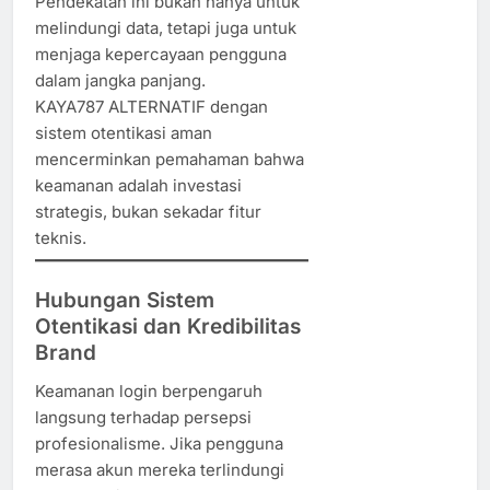
Pendekatan ini bukan hanya untuk
melindungi data, tetapi juga untuk
menjaga kepercayaan pengguna
dalam jangka panjang.
KAYA787 ALTERNATIF dengan
sistem otentikasi aman
mencerminkan pemahaman bahwa
keamanan adalah investasi
strategis, bukan sekadar fitur
teknis.
Hubungan Sistem
Otentikasi dan Kredibilitas
Brand
Keamanan login berpengaruh
langsung terhadap persepsi
profesionalisme. Jika pengguna
merasa akun mereka terlindungi