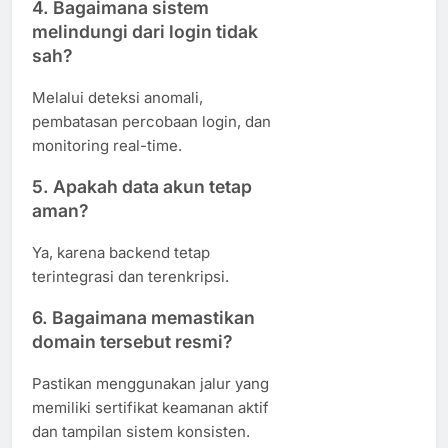
4. Bagaimana sistem
melindungi dari login tidak
sah?
Melalui deteksi anomali,
pembatasan percobaan login, dan
monitoring real-time.
5. Apakah data akun tetap
aman?
Ya, karena backend tetap
terintegrasi dan terenkripsi.
6. Bagaimana memastikan
domain tersebut resmi?
Pastikan menggunakan jalur yang
memiliki sertifikat keamanan aktif
dan tampilan sistem konsisten.