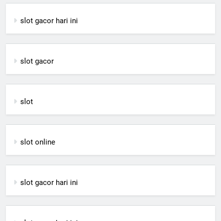
slot gacor hari ini
slot gacor
slot
slot online
slot gacor hari ini