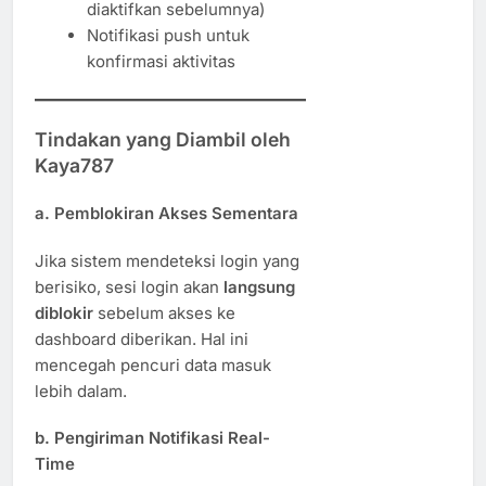
diaktifkan sebelumnya)
Notifikasi push untuk
konfirmasi aktivitas
Tindakan yang Diambil oleh
Kaya787
a.
Pemblokiran Akses Sementara
Jika sistem mendeteksi login yang
berisiko, sesi login akan
langsung
diblokir
sebelum akses ke
dashboard diberikan. Hal ini
mencegah pencuri data masuk
lebih dalam.
b.
Pengiriman Notifikasi Real-
Time