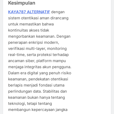
Kesimpulan
KAYA787 ALTERNATIF
dengan
sistem otentikasi aman dirancang
untuk memastikan bahwa
kontinuitas akses tidak
mengorbankan keamanan. Dengan
penerapan enkripsi modern,
verifikasi multi-layer, monitoring
real-time, serta proteksi terhadap
ancaman siber, platform mampu
menjaga integritas akun pengguna.
Dalam era digital yang penuh risiko
keamanan, pendekatan otentikasi
berlapis menjadi fondasi utama
perlindungan data. Stabilitas dan
keamanan bukan hanya tentang
teknologi, tetapi tentang
membangun kepercayaan jangka