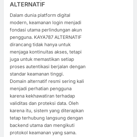
ALTERNATIF
Dalam dunia platform digital
modern, keamanan login menjadi
fondasi utama perlindungan akun
pengguna. KAYA787 ALTERNATIF
dirancang tidak hanya untuk
menjaga kontinuitas akses, tetapi
juga untuk memastikan setiap
proses autentikasi berjalan dengan
standar keamanan tinggi.
Domain alternatif resmi sering kali
menjadi perhatian pengguna
karena kekhawatiran terhadap
validitas dan proteksi data. Oleh
karena itu, sistem yang diterapkan
tetap terhubung langsung dengan
backend utama dan mengikuti
protokol keamanan yang sama.