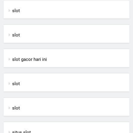
slot
slot
slot gacor hari ini
slot
slot
situs slot