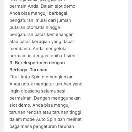
bermain Anda. Dalam slot demo,
Anda bisa menguji berbagai
pengaturan, mulai dari jumlah
putaran otomatis hingga
pengaturan batas kemenangan
atau batas kerugian yang dapat
membantu Anda mengelola
permainan dengan lebih efisien.
3. Bereksperimen dengan
Berbagai Taruhan
Fitur Auto Spin memungkinkan
Anda untuk mengatur taruhan yang
ingin dipasang selama sesi
permainan. Dengan menggunakan
slot demo, Anda bisa menguji
taruhan rendah atau taruhan tinggi
dalam mode Auto Spin dan melihat
bagaimana pengaturan taruhan