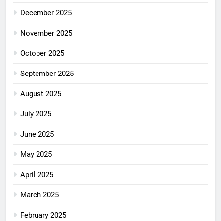
December 2025
November 2025
October 2025
September 2025
August 2025
July 2025
June 2025
May 2025
April 2025
March 2025
February 2025