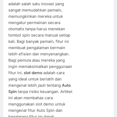
adalah salah satu inovasi yang
sangat memudahkan pemain,
memungkinkan mereka untuk
mengatur permainan secara
otomatis tanpa harus menekan
tombol spin secara manual setiap
kali. Bagi banyak pemain, fitur ini
membuat pengalaman bermain
lebih efisien dan menyenangkan.
Bagi pemula atau mereka yang
ingin memaksimalkan penggunaan
fitur ini,
slot demo
adalah cara
yang ideal untuk berlatih dan
mengenal lebih jauh tentang
Auto
Spin
tanpa risiko keuangan. Artikel
ini akan membahas cara
menggunakan slot demo untuk
mengenal fitur Auto Spin dan
bagaimana fitur ini dapat