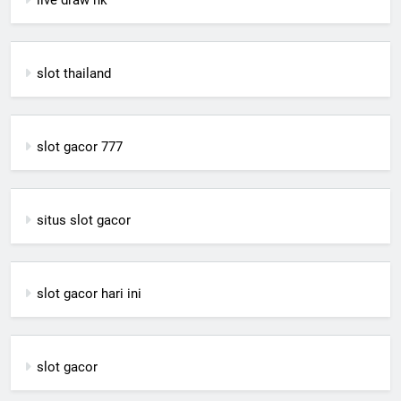
live draw hk
slot thailand
slot gacor 777
situs slot gacor
slot gacor hari ini
slot gacor