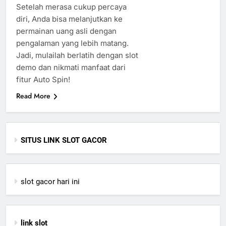
Setelah merasa cukup percaya
diri, Anda bisa melanjutkan ke
permainan uang asli dengan
pengalaman yang lebih matang.
Jadi, mulailah berlatih dengan slot
demo dan nikmati manfaat dari
fitur Auto Spin!
Read More
SITUS LINK SLOT GACOR
slot gacor hari ini
link slot