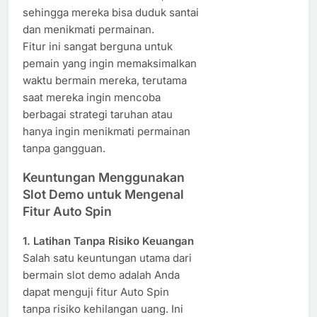
sehingga mereka bisa duduk santai
dan menikmati permainan.
Fitur ini sangat berguna untuk
pemain yang ingin memaksimalkan
waktu bermain mereka, terutama
saat mereka ingin mencoba
berbagai strategi taruhan atau
hanya ingin menikmati permainan
tanpa gangguan.
Keuntungan Menggunakan
Slot Demo untuk Mengenal
Fitur Auto Spin
1. Latihan Tanpa Risiko Keuangan
Salah satu keuntungan utama dari
bermain slot demo adalah Anda
dapat menguji fitur Auto Spin
tanpa risiko kehilangan uang. Ini