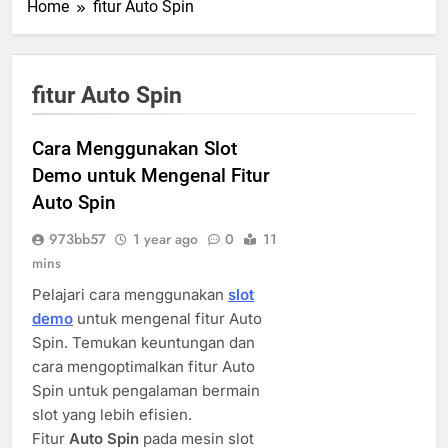
Home
fitur Auto Spin
fitur Auto Spin
Cara Menggunakan Slot
Demo untuk Mengenal Fitur
Auto Spin
973bb57
1 year ago
0
11
mins
Pelajari cara menggunakan
slot
demo
untuk mengenal fitur Auto
Spin. Temukan keuntungan dan
cara mengoptimalkan fitur Auto
Spin untuk pengalaman bermain
slot yang lebih efisien.
Fitur
Auto Spin
pada mesin slot