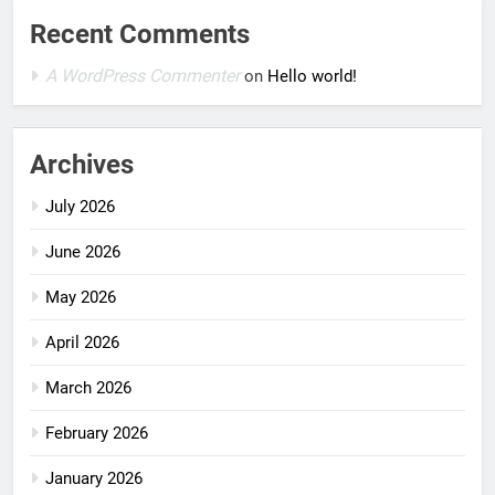
Recent Comments
A WordPress Commenter
on
Hello world!
Archives
July 2026
June 2026
May 2026
April 2026
March 2026
February 2026
January 2026