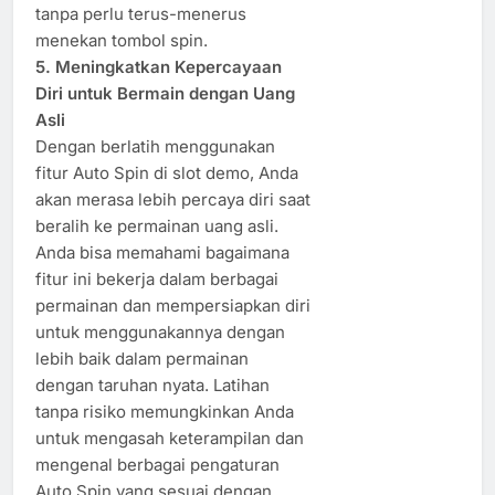
tanpa perlu terus-menerus
menekan tombol spin.
5. Meningkatkan Kepercayaan
Diri untuk Bermain dengan Uang
Asli
Dengan berlatih menggunakan
fitur Auto Spin di slot demo, Anda
akan merasa lebih percaya diri saat
beralih ke permainan uang asli.
Anda bisa memahami bagaimana
fitur ini bekerja dalam berbagai
permainan dan mempersiapkan diri
untuk menggunakannya dengan
lebih baik dalam permainan
dengan taruhan nyata. Latihan
tanpa risiko memungkinkan Anda
untuk mengasah keterampilan dan
mengenal berbagai pengaturan
Auto Spin yang sesuai dengan