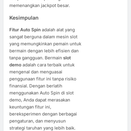
memenangkan jackpot besar.
Kesimpulan
Fitur Auto Spin
adalah alat yang
sangat berguna dalam mesin slot
yang memungkinkan pemain untuk
bermain dengan lebih efisien dan
tanpa gangguan. Bermain
slot
demo
adalah cara terbaik untuk
mengenal dan menguasai
penggunaan fitur ini tanpa risiko
finansial. Dengan berlatih
menggunakan Auto Spin di slot
demo, Anda dapat merasakan
keuntungan fitur ini,
bereksperimen dengan berbagai
pengaturan, dan menyusun
strategi taruhan yang lebih baik.