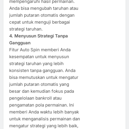
mempengaruhi hasil permainan.
Anda bisa mengubah taruhan atau
jumlah putaran otomatis dengan
cepat untuk menguji berbagai
strategi taruhan.
4. Menyusun Strategi Tanpa
Gangguan
Fitur Auto Spin memberi Anda
kesempatan untuk menyusun
strategi taruhan yang lebih
konsisten tanpa gangguan. Anda
bisa memutuskan untuk mengatur
jumlah putaran otomatis yang
besar dan kemudian fokus pada
pengelolaan bankroll atau
pengamatan pola permainan. Ini
memberi Anda waktu lebih banyak
untuk menganalisis permainan dan
mengatur strategi yang lebih baik,