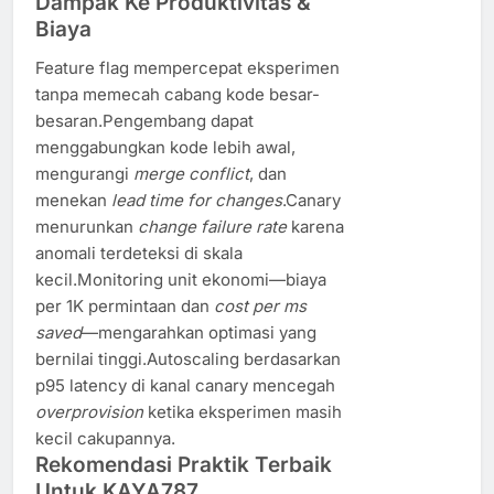
Dampak Ke Produktivitas &
Biaya
Feature flag mempercepat eksperimen
tanpa memecah cabang kode besar-
besaran.Pengembang dapat
menggabungkan kode lebih awal,
mengurangi
merge conflict
, dan
menekan
lead time for changes
.Canary
menurunkan
change failure rate
karena
anomali terdeteksi di skala
kecil.Monitoring unit ekonomi—biaya
per 1K permintaan dan
cost per ms
saved
—mengarahkan optimasi yang
bernilai tinggi.Autoscaling berdasarkan
p95 latency di kanal canary mencegah
overprovision
ketika eksperimen masih
kecil cakupannya.
Rekomendasi Praktik Terbaik
Untuk KAYA787