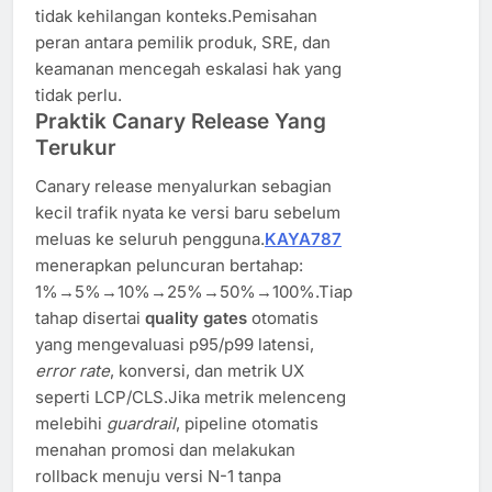
tidak kehilangan konteks.Pemisahan
peran antara pemilik produk, SRE, dan
keamanan mencegah eskalasi hak yang
tidak perlu.
Praktik Canary Release Yang
Terukur
Canary release menyalurkan sebagian
kecil trafik nyata ke versi baru sebelum
meluas ke seluruh pengguna.
KAYA787
menerapkan peluncuran bertahap:
1%→5%→10%→25%→50%→100%.Tiap
tahap disertai
quality gates
otomatis
yang mengevaluasi p95/p99 latensi,
error rate
, konversi, dan metrik UX
seperti LCP/CLS.Jika metrik melenceng
melebihi
guardrail
, pipeline otomatis
menahan promosi dan melakukan
rollback menuju versi N-1 tanpa