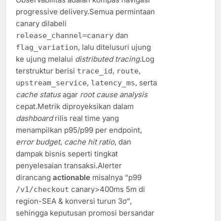
progressive delivery.Semua permintaan
canary dilabeli
dan
release_channel=canary
, lalu ditelusuri ujung
flag_variation
ke ujung melalui
distributed tracing
.Log
terstruktur berisi
,
,
trace_id
route
,
, serta
upstream_service
latency_ms
cache status
agar
root cause analysis
cepat.Metrik diproyeksikan dalam
dashboard
rilis real time yang
menampilkan p95/p99 per endpoint,
error budget
,
cache hit ratio
, dan
dampak bisnis seperti tingkat
penyelesaian transaksi.Alerter
dirancang
actionable
misalnya “p99
canary>400ms 5m di
/v1/checkout
region-SEA & konversi turun 3σ”,
sehingga keputusan promosi bersandar