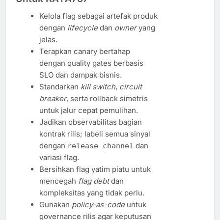
Kelola flag sebagai artefak produk
dengan
lifecycle
dan
owner
yang
jelas.
Terapkan canary bertahap
dengan quality gates berbasis
SLO dan dampak bisnis.
Standarkan
kill switch
,
circuit
breaker
, serta rollback simetris
untuk jalur cepat pemulihan.
Jadikan observabilitas bagian
kontrak rilis; labeli semua sinyal
dengan
dan
release_channel
variasi flag.
Bersihkan flag yatim piatu untuk
mencegah
flag debt
dan
kompleksitas yang tidak perlu.
Gunakan
policy-as-code
untuk
governance rilis agar keputusan