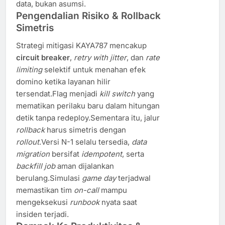
data, bukan asumsi.
Pengendalian Risiko & Rollback
Simetris
Strategi mitigasi KAYA787 mencakup
circuit breaker
,
retry with jitter
, dan
rate
limiting
selektif untuk menahan efek
domino ketika layanan hilir
tersendat.Flag menjadi
kill switch
yang
mematikan perilaku baru dalam hitungan
detik tanpa redeploy.Sementara itu, jalur
rollback
harus simetris dengan
rollout
.Versi N-1 selalu tersedia,
data
migration
bersifat
idempotent
, serta
backfill job
aman dijalankan
berulang.Simulasi
game day
terjadwal
memastikan tim
on-call
mampu
mengeksekusi
runbook
nyata saat
insiden terjadi.