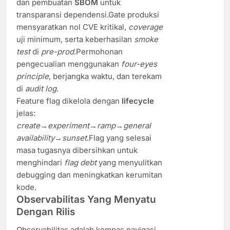
dan pembuatan
SBOM
untuk
transparansi dependensi.Gate produksi
mensyaratkan nol CVE kritikal,
coverage
uji minimum, serta keberhasilan
smoke
test
di
pre-prod
.Permohonan
pengecualian menggunakan
four-eyes
principle
, berjangka waktu, dan terekam
di
audit log
.
Feature flag dikelola dengan
lifecycle
jelas:
create→experiment→ramp→general
availability→sunset
.Flag yang selesai
masa tugasnya dibersihkan untuk
menghindari
flag debt
yang menyulitkan
debugging dan meningkatkan kerumitan
kode.
Observabilitas Yang Menyatu
Dengan Rilis
Observabilitas adalah kompas navigasi