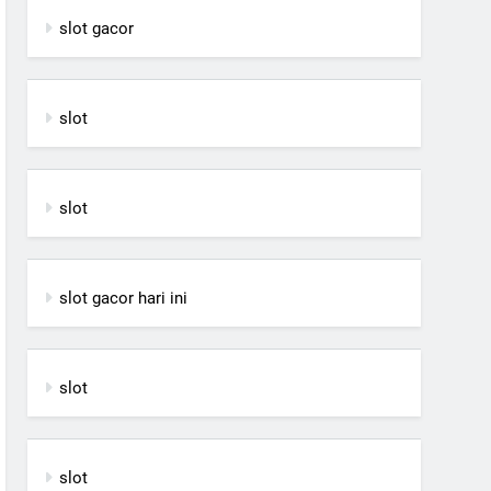
slot gacor
slot
slot
slot gacor hari ini
slot
slot