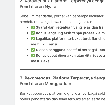
2.
Karakteristik Platform Terpercaya deng
Pendaftaran Nyata
Sebelum mendaftar, perhatikan beberapa indikato
pendaftaran yang ditawarkan bukan jebakan:
Syarat dan ketentuan yang jelas dan tra
Bonus langsung aktif tanpa proses klaim
Legalitas platform terbukti, terdaftar di
memiliki lisensi
Ulasan pengguna positif di berbagai kanal
Bonus dapat digunakan atau ditarik sesu
masuk akal
3.
Rekomendasi Platform Terpercaya deng
Pendaftaran Menggiurkan
Berikut beberapa platform digital dari berbagai s
bonus pendaftaran dan telah terbukti aman serta b