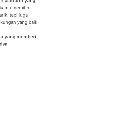
leh
platform yang
 kamu memilih
ik, tapi juga
kungan yang baik,
nya yang memberi
bisa