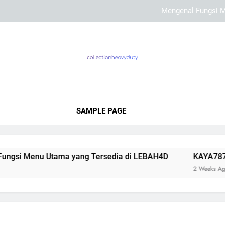
Mengenal Fungsi 
KAYA787 dan Pentin
Panduan Memanfaatkan
Mengenal Pengelolaan Infor
lection Heavy Duty
roduk Dan Peralatan Heavy Duty Terbaik Untuk Kebutuhan Indus
Mengenal Fungsi 
SAMPLE PAGE
KAYA787 dan Pentin
Panduan Memanfaatkan
 Utama yang Tersedia di LEBAH4D
KAYA787 dan Pentin
2 Weeks Ago