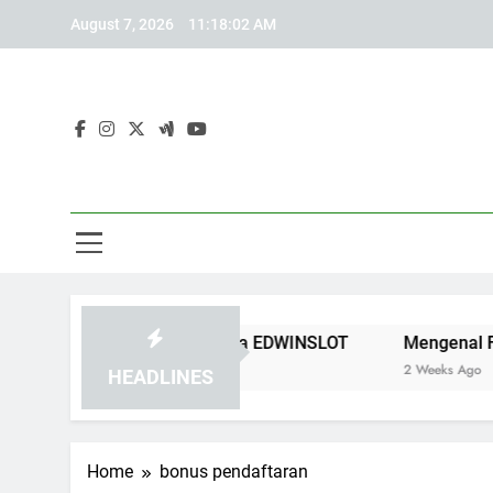
Skip
August 7, 2026
11:18:03 AM
to
content
Col
Dapatkan P
ang Diterapkan pada EDWINSLOT
Mengenal Fungsi Menu
2 Weeks Ago
HEADLINES
Home
bonus pendaftaran