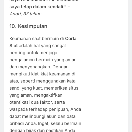
saya tetap dalam kendali.”
–
Andri, 33 tahun.
10.
Kesimpulan
Keamanan saat bermain di
Corla
Slot
adalah hal yang sangat
penting untuk menjaga
pengalaman bermain yang aman
dan menyenangkan. Dengan
mengikuti kiat-kiat keamanan di
atas, seperti menggunakan kata
sandi yang kuat, memeriksa situs
yang aman, mengaktifkan
otentikasi dua faktor, serta
waspada terhadap penipuan, Anda
dapat melindungi akun dan data
pribadi Anda. Ingat, selalu bermain
dengan bijak dan pastikan Anda