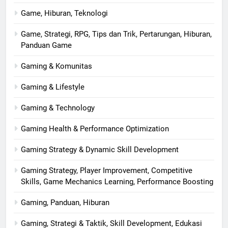
Game, Hiburan, Teknologi
Game, Strategi, RPG, Tips dan Trik, Pertarungan, Hiburan,
Panduan Game
Gaming & Komunitas
Gaming & Lifestyle
Gaming & Technology
Gaming Health & Performance Optimization
Gaming Strategy & Dynamic Skill Development
Gaming Strategy, Player Improvement, Competitive
Skills, Game Mechanics Learning, Performance Boosting
Gaming, Panduan, Hiburan
Gaming, Strategi & Taktik, Skill Development, Edukasi