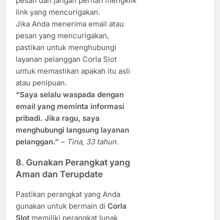
pesan dan jangan pernah mengklik
link yang mencurigakan.
Jika Anda menerima email atau
pesan yang mencurigakan,
pastikan untuk menghubungi
layanan pelanggan Corla Slot
untuk memastikan apakah itu asli
atau penipuan.
“Saya selalu waspada dengan
email yang meminta informasi
pribadi. Jika ragu, saya
menghubungi langsung layanan
pelanggan.”
–
Tina, 33 tahun.
8.
Gunakan Perangkat yang
Aman dan Terupdate
Pastikan perangkat yang Anda
gunakan untuk bermain di
Corla
Slot
memiliki perangkat lunak