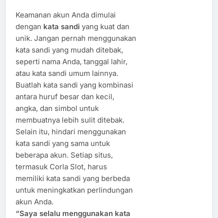
Keamanan akun Anda dimulai
dengan
kata sandi
yang kuat dan
unik. Jangan pernah menggunakan
kata sandi yang mudah ditebak,
seperti nama Anda, tanggal lahir,
atau kata sandi umum lainnya.
Buatlah kata sandi yang kombinasi
antara huruf besar dan kecil,
angka, dan simbol untuk
membuatnya lebih sulit ditebak.
Selain itu, hindari menggunakan
kata sandi yang sama untuk
beberapa akun. Setiap situs,
termasuk Corla Slot, harus
memiliki kata sandi yang berbeda
untuk meningkatkan perlindungan
akun Anda.
“Saya selalu menggunakan kata