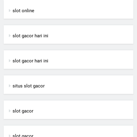
slot online
slot gacor hari ini
slot gacor hari ini
situs slot gacor
slot gacor
slot gacor