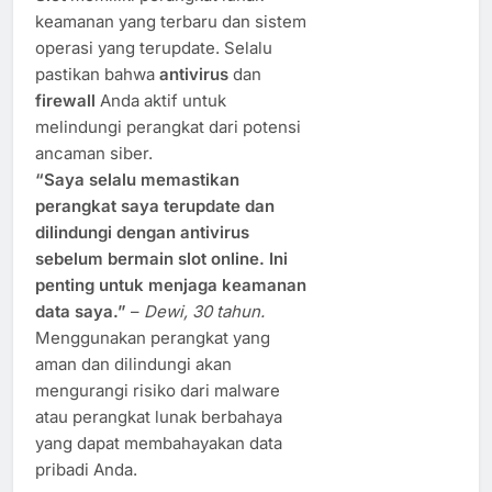
keamanan yang terbaru dan sistem
operasi yang terupdate. Selalu
pastikan bahwa
antivirus
dan
firewall
Anda aktif untuk
melindungi perangkat dari potensi
ancaman siber.
“Saya selalu memastikan
perangkat saya terupdate dan
dilindungi dengan antivirus
sebelum bermain slot online. Ini
penting untuk menjaga keamanan
data saya.”
–
Dewi, 30 tahun.
Menggunakan perangkat yang
aman dan dilindungi akan
mengurangi risiko dari malware
atau perangkat lunak berbahaya
yang dapat membahayakan data
pribadi Anda.