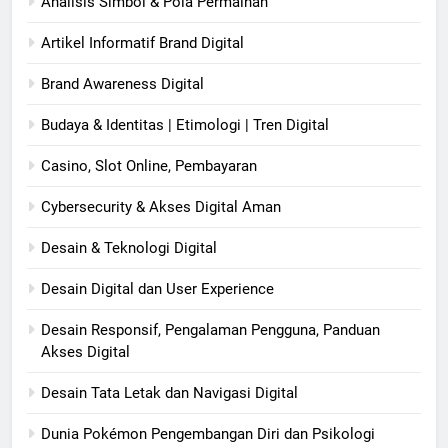
Analisis Simbol & Pola Permainan
Artikel Informatif Brand Digital
Brand Awareness Digital
Budaya & Identitas | Etimologi | Tren Digital
Casino, Slot Online, Pembayaran
Cybersecurity & Akses Digital Aman
Desain & Teknologi Digital
Desain Digital dan User Experience
Desain Responsif, Pengalaman Pengguna, Panduan
Akses Digital
Desain Tata Letak dan Navigasi Digital
Dunia Pokémon Pengembangan Diri dan Psikologi