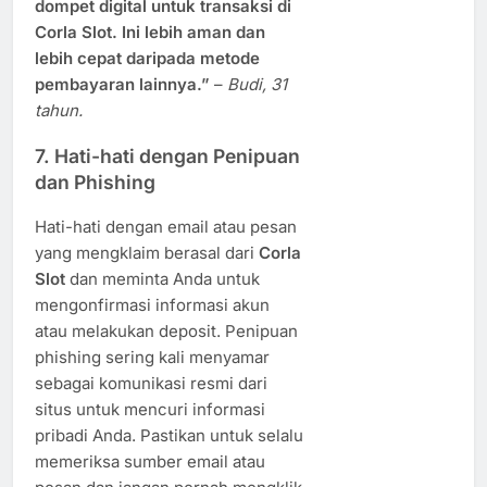
dompet digital untuk transaksi di
Corla Slot. Ini lebih aman dan
lebih cepat daripada metode
pembayaran lainnya.”
–
Budi, 31
tahun.
7.
Hati-hati dengan Penipuan
dan Phishing
Hati-hati dengan email atau pesan
yang mengklaim berasal dari
Corla
Slot
dan meminta Anda untuk
mengonfirmasi informasi akun
atau melakukan deposit. Penipuan
phishing sering kali menyamar
sebagai komunikasi resmi dari
situs untuk mencuri informasi
pribadi Anda. Pastikan untuk selalu
memeriksa sumber email atau