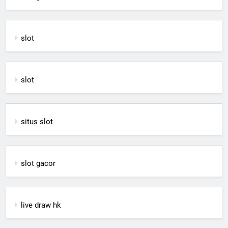
slot
slot
situs slot
slot gacor
live draw hk