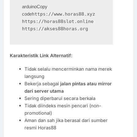
arduinoCopy 
code
https://www.horas88.xyz  

https://horas88slot.online  

Karakteristik Link Alternatif:
Tidak selalu mencerminkan nama merek
langsung
Bekerja sebagai
jalan pintas atau mirror
dari server utama
Sering diperbarui secara berkala
Tidak diindeks mesin pencari (non-
promotional)
Aman dan sah jika berasal dari sumber
resmi Horas88