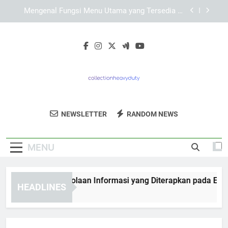
Skip
KAYA787 dan Pentingnya Kecepatan dalam
to
Layanan Digital
content
Panduan Memanfaatkan Menu KAYA787 secara
Lebih Terarah
Mengenal Pengelolaan Informasi yang Diterapkan
pada EDWINSLOT
Mengenal Fungsi Menu Utama yang Tersedia di
LEBAH4D
Collection
KAYA787 dan Pentingnya Kecepatan dalam
Dapatkan Produk Dan Peralatan Heavy
Layanan Digital
NEWSLETTER
RANDOM NEWS
Heavy Duty
Duty Terbaik Untuk Kebutuhan Industri
Panduan Memanfaatkan Menu KAYA787 secara
Lebih Terarah
Di Collection Heavy Duty.
MENU
ngenal Pengelolaan Informasi yang Diterapkan pada EDWIN
HEADLINES
Weeks Ago