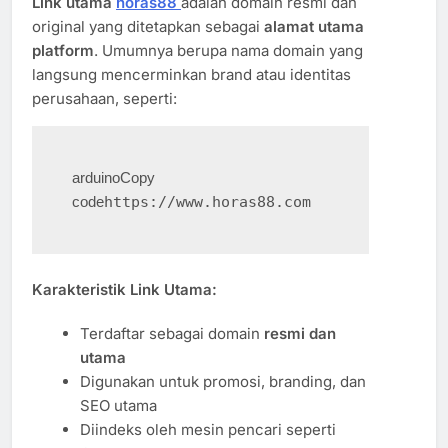
Link utama
horas88
adalah domain resmi dan
original yang ditetapkan sebagai
alamat utama
platform
. Umumnya berupa nama domain yang
langsung mencerminkan brand atau identitas
perusahaan, seperti:
arduinoCopy 
code
Karakteristik Link Utama:
Terdaftar sebagai domain
resmi dan
utama
Digunakan untuk promosi, branding, dan
SEO utama
Diindeks oleh mesin pencari seperti