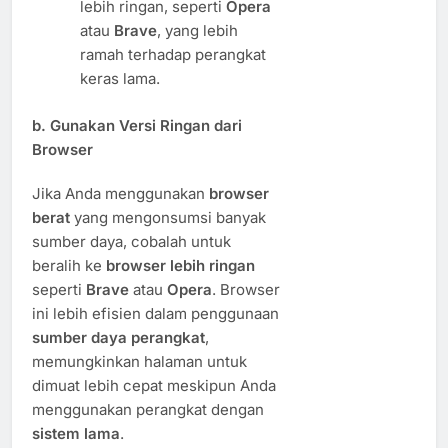
lebih ringan, seperti
Opera
atau
Brave
, yang lebih
ramah terhadap perangkat
keras lama.
b.
Gunakan Versi Ringan dari
Browser
Jika Anda menggunakan
browser
berat
yang mengonsumsi banyak
sumber daya, cobalah untuk
beralih ke
browser lebih ringan
seperti
Brave
atau
Opera
. Browser
ini lebih efisien dalam penggunaan
sumber daya perangkat
,
memungkinkan halaman untuk
dimuat lebih cepat meskipun Anda
menggunakan perangkat dengan
sistem lama
.