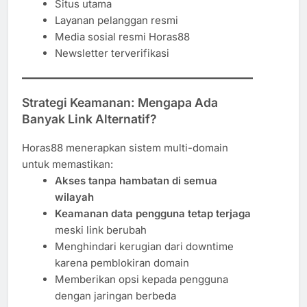
Situs utama
Layanan pelanggan resmi
Media sosial resmi Horas88
Newsletter terverifikasi
Strategi Keamanan: Mengapa Ada
Banyak Link Alternatif?
Horas88 menerapkan sistem multi-domain
untuk memastikan:
Akses tanpa hambatan di semua
wilayah
Keamanan data pengguna tetap terjaga
meski link berubah
Menghindari kerugian dari downtime
karena pemblokiran domain
Memberikan opsi kepada pengguna
dengan jaringan berbeda