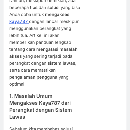
Namun, meskipun demikian, ada
beberapa
tips
dan
solusi
yang bisa
Anda coba untuk
mengakses
kaya787
dengan lancar meskipun
menggunakan perangkat yang
lebih tua. Artikel ini akan
memberikan panduan lengkap
tentang cara
mengatasi masalah
akses
yang sering terjadi pada
perangkat dengan
sistem lawas
,
serta cara memastikan
pengalaman pengguna
yang
optimal.
1. Masalah Umum
Mengakses Kaya787 dari
Perangkat dengan Sistem
Lawas
Sebelum kita membahas solusi,