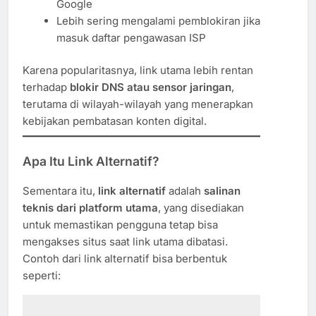
Google
Lebih sering mengalami pemblokiran jika
masuk daftar pengawasan ISP
Karena popularitasnya, link utama lebih rentan
terhadap
blokir DNS atau sensor jaringan
,
terutama di wilayah-wilayah yang menerapkan
kebijakan pembatasan konten digital.
Apa Itu Link Alternatif?
Sementara itu,
link alternatif
adalah
salinan
teknis dari platform utama
, yang disediakan
untuk memastikan pengguna tetap bisa
mengakses situs saat link utama dibatasi.
Contoh dari link alternatif bisa berbentuk
seperti: