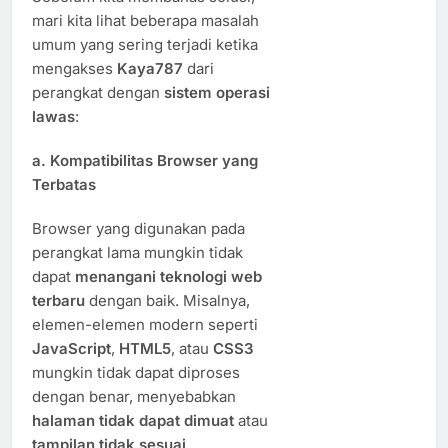
mari kita lihat beberapa masalah
umum yang sering terjadi ketika
mengakses
Kaya787
dari
perangkat dengan
sistem operasi
lawas
:
a.
Kompatibilitas Browser yang
Terbatas
Browser yang digunakan pada
perangkat lama mungkin tidak
dapat
menangani teknologi web
terbaru
dengan baik. Misalnya,
elemen-elemen modern seperti
JavaScript
,
HTML5
, atau
CSS3
mungkin tidak dapat diproses
dengan benar, menyebabkan
halaman tidak dapat dimuat
atau
tampilan tidak sesuai
.