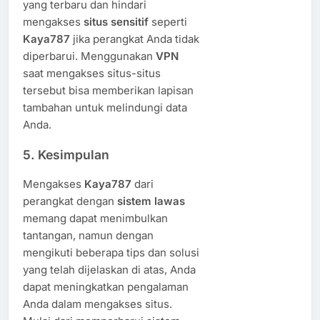
yang terbaru dan hindari
mengakses
situs sensitif
seperti
Kaya787
jika perangkat Anda tidak
diperbarui. Menggunakan
VPN
saat mengakses situs-situs
tersebut bisa memberikan lapisan
tambahan untuk melindungi data
Anda.
5. Kesimpulan
Mengakses
Kaya787
dari
perangkat dengan
sistem lawas
memang dapat menimbulkan
tantangan, namun dengan
mengikuti beberapa tips dan solusi
yang telah dijelaskan di atas, Anda
dapat meningkatkan pengalaman
Anda dalam mengakses situs.