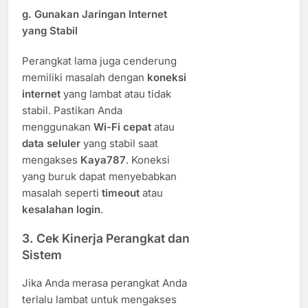
g.
Gunakan Jaringan Internet
yang Stabil
Perangkat lama juga cenderung
memiliki masalah dengan
koneksi
internet
yang lambat atau tidak
stabil. Pastikan Anda
menggunakan
Wi-Fi cepat
atau
data seluler
yang stabil saat
mengakses
Kaya787
. Koneksi
yang buruk dapat menyebabkan
masalah seperti
timeout
atau
kesalahan login
.
3. Cek Kinerja Perangkat dan
Sistem
Jika Anda merasa perangkat Anda
terlalu lambat untuk mengakses