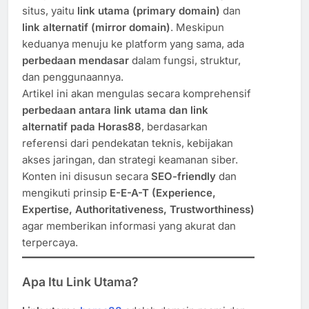
situs, yaitu
link utama (primary domain)
dan
link alternatif (mirror domain)
. Meskipun
keduanya menuju ke platform yang sama, ada
perbedaan mendasar
dalam fungsi, struktur,
dan penggunaannya.
Artikel ini akan mengulas secara komprehensif
perbedaan antara link utama dan link
alternatif pada Horas88
, berdasarkan
referensi dari pendekatan teknis, kebijakan
akses jaringan, dan strategi keamanan siber.
Konten ini disusun secara
SEO-friendly
dan
mengikuti prinsip
E-E-A-T (Experience,
Expertise, Authoritativeness, Trustworthiness)
agar memberikan informasi yang akurat dan
terpercaya.
Apa Itu Link Utama?