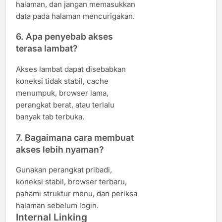
halaman, dan jangan memasukkan
data pada halaman mencurigakan.
6. Apa penyebab akses
terasa lambat?
Akses lambat dapat disebabkan
koneksi tidak stabil, cache
menumpuk, browser lama,
perangkat berat, atau terlalu
banyak tab terbuka.
7. Bagaimana cara membuat
akses lebih nyaman?
Gunakan perangkat pribadi,
koneksi stabil, browser terbaru,
pahami struktur menu, dan periksa
halaman sebelum login.
Internal Linking