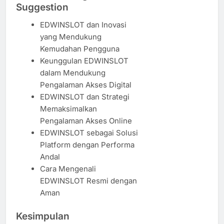
Suggestion
EDWINSLOT dan Inovasi
yang Mendukung
Kemudahan Pengguna
Keunggulan EDWINSLOT
dalam Mendukung
Pengalaman Akses Digital
EDWINSLOT dan Strategi
Memaksimalkan
Pengalaman Akses Online
EDWINSLOT sebagai Solusi
Platform dengan Performa
Andal
Cara Mengenali
EDWINSLOT Resmi dengan
Aman
Kesimpulan