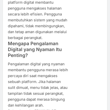
platform digital membantu
pengguna mengakses halaman
secara lebih efisien. Pengguna
membutuhkan sistem yang mudah
dipahami, tidak membingungkan,
dan tetap aman digunakan melalui
berbagai perangkat.
Mengapa Pengalaman
Digital yang Nyaman Itu
Penting?
Pengalaman digital yang nyaman
membantu pengguna merasa lebih
percaya diri saat mengakses
sebuah platform. Jika halaman
sulit dimuat, menu tidak jelas, atau
tampilan tidak sesuai perangkat,
pengguna dapat merasa bingung
dan kehilangan arah.