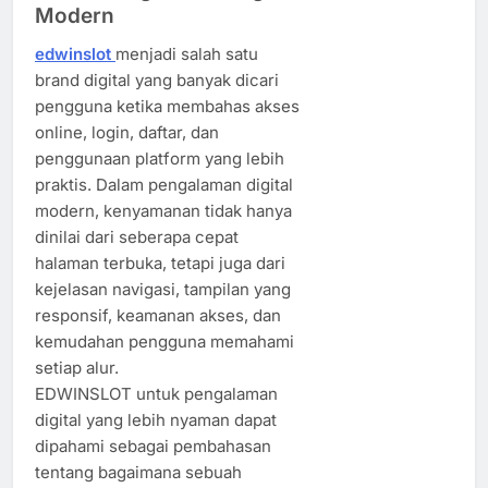
Modern
edwinslot
menjadi salah satu
brand digital yang banyak dicari
pengguna ketika membahas akses
online, login, daftar, dan
penggunaan platform yang lebih
praktis. Dalam pengalaman digital
modern, kenyamanan tidak hanya
dinilai dari seberapa cepat
halaman terbuka, tetapi juga dari
kejelasan navigasi, tampilan yang
responsif, keamanan akses, dan
kemudahan pengguna memahami
setiap alur.
EDWINSLOT untuk pengalaman
digital yang lebih nyaman dapat
dipahami sebagai pembahasan
tentang bagaimana sebuah