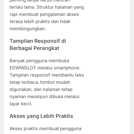
terlalu lama. Struktur halaman yang
rapi membuat pengalaman akses
terasa lebih praktis dan tidak
membingungkan.
Tampilan Responsif di
Berbagai Perangkat
Banyak pengguna membuka
EDWINSLOT melalui smartphone.
Tampilan responsif membantu teks
tetap terbaca, tombol mudah
digunakan, dan halaman tetap
nyaman meskipun dibuka melalui
layar kecil.
Akses yang Lebih Praktis
Akses praktis membuat pengguna