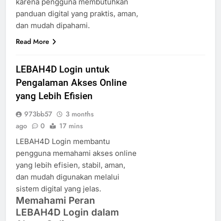
karena pengguna membutuhkan
panduan digital yang praktis, aman,
dan mudah dipahami.
Read More
LEBAH4D Login untuk
Pengalaman Akses Online
yang Lebih Efisien
973bb57
3 months
ago
0
17 mins
LEBAH4D Login membantu
pengguna memahami akses online
yang lebih efisien, stabil, aman,
dan mudah digunakan melalui
sistem digital yang jelas.
Memahami Peran
LEBAH4D Login dalam