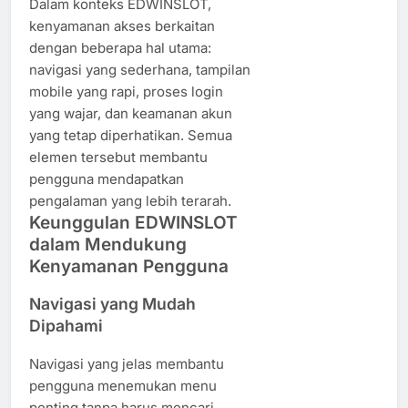
Dalam konteks EDWINSLOT,
kenyamanan akses berkaitan
dengan beberapa hal utama:
navigasi yang sederhana, tampilan
mobile yang rapi, proses login
yang wajar, dan keamanan akun
yang tetap diperhatikan. Semua
elemen tersebut membantu
pengguna mendapatkan
pengalaman yang lebih terarah.
Keunggulan EDWINSLOT
dalam Mendukung
Kenyamanan Pengguna
Navigasi yang Mudah
Dipahami
Navigasi yang jelas membantu
pengguna menemukan menu
penting tanpa harus mencari