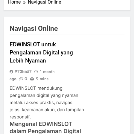
Home
Navigasi Online
Navigasi Online
EDWINSLOT untuk
Pengalaman Digital yang
Lebih Nyaman
973bb57
1 month
ago
0
9 mins
EDWINSLOT mendukung
pengalaman digital yang nyaman
melalui akses praktis, navigasi
jelas, keamanan akun, dan tampilan
responsif.
Mengenal EDWINSLOT
dalam Pengalaman Digital