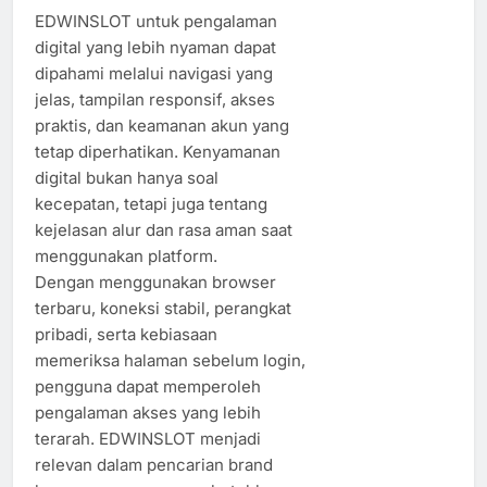
EDWINSLOT untuk pengalaman
digital yang lebih nyaman dapat
dipahami melalui navigasi yang
jelas, tampilan responsif, akses
praktis, dan keamanan akun yang
tetap diperhatikan. Kenyamanan
digital bukan hanya soal
kecepatan, tetapi juga tentang
kejelasan alur dan rasa aman saat
menggunakan platform.
Dengan menggunakan browser
terbaru, koneksi stabil, perangkat
pribadi, serta kebiasaan
memeriksa halaman sebelum login,
pengguna dapat memperoleh
pengalaman akses yang lebih
terarah. EDWINSLOT menjadi
relevan dalam pencarian brand