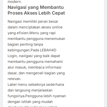
modern.
Navigasi yang Membantu
Proses Akses Lebih Cepat
Navigasi memiliki peran besar
dalam menciptakan akses online
yang efisien.Menu yang rapi
membantu pengguna menemukan
bagian penting tanpa
kebingungan.Pada LEBAH4D
Login, navigasi yang baik dapat
membantu pengguna memahami
alur masuk, membaca informasi
dasar, dan mengenali bagian yang
relevan.
Label menu sebaiknya sederhana
dan langsung menjelaskan
fungsinya.Pengguna lebih nyaman
dengan istilah yang mudah