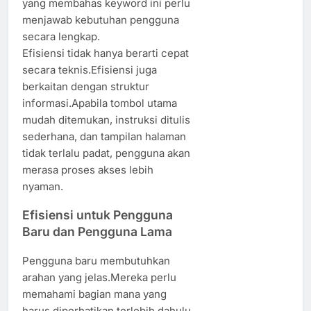
yang membahas keyword ini perlu
menjawab kebutuhan pengguna
secara lengkap.
Efisiensi tidak hanya berarti cepat
secara teknis.Efisiensi juga
berkaitan dengan struktur
informasi.Apabila tombol utama
mudah ditemukan, instruksi ditulis
sederhana, dan tampilan halaman
tidak terlalu padat, pengguna akan
merasa proses akses lebih
nyaman.
Efisiensi untuk Pengguna
Baru dan Pengguna Lama
Pengguna baru membutuhkan
arahan yang jelas.Mereka perlu
memahami bagian mana yang
harus diperhatikan terlebih dahulu,