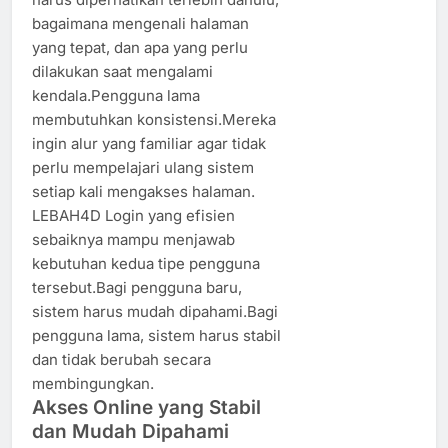
bagaimana mengenali halaman
yang tepat, dan apa yang perlu
dilakukan saat mengalami
kendala.Pengguna lama
membutuhkan konsistensi.Mereka
ingin alur yang familiar agar tidak
perlu mempelajari ulang sistem
setiap kali mengakses halaman.
LEBAH4D Login yang efisien
sebaiknya mampu menjawab
kebutuhan kedua tipe pengguna
tersebut.Bagi pengguna baru,
sistem harus mudah dipahami.Bagi
pengguna lama, sistem harus stabil
dan tidak berubah secara
membingungkan.
Akses Online yang Stabil
dan Mudah Dipahami