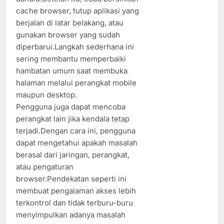
cache browser, tutup aplikasi yang
berjalan di latar belakang, atau
gunakan browser yang sudah
diperbarui.Langkah sederhana ini
sering membantu memperbaiki
hambatan umum saat membuka
halaman melalui perangkat mobile
maupun desktop.
Pengguna juga dapat mencoba
perangkat lain jika kendala tetap
terjadi.Dengan cara ini, pengguna
dapat mengetahui apakah masalah
berasal dari jaringan, perangkat,
atau pengaturan
browser.Pendekatan seperti ini
membuat pengalaman akses lebih
terkontrol dan tidak terburu-buru
menyimpulkan adanya masalah