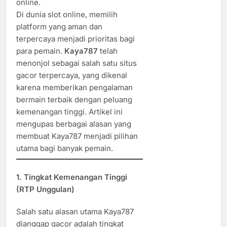
online.
Di dunia slot online, memilih
platform yang aman dan
terpercaya menjadi prioritas bagi
para pemain.
Kaya787
telah
menonjol sebagai salah satu situs
gacor terpercaya, yang dikenal
karena memberikan pengalaman
bermain terbaik dengan peluang
kemenangan tinggi. Artikel ini
mengupas berbagai alasan yang
membuat Kaya787 menjadi pilihan
utama bagi banyak pemain.
1. Tingkat Kemenangan Tinggi
(RTP Unggulan)
Salah satu alasan utama Kaya787
dianggap gacor adalah tingkat