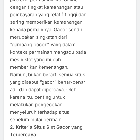
dengan tingkat kemenangan atau
pembayaran yang relatif tinggi dan
sering memberikan kemenangan
kepada pemainnya. Gacor sendiri
merupakan singkatan dari
“gampang bocor,” yang dalam
konteks permainan mengacu pada
mesin slot yang mudah
memberikan kemenangan.
Namun, bukan berarti semua situs
yang disebut “gacor” benar-benar
adil dan dapat dipercaya. Oleh
karena itu, penting untuk
melakukan pengecekan
menyeluruh terhadap situs
sebelum mulai bermain.
2. Kriteria Situs Slot Gacor yang
Terpercaya