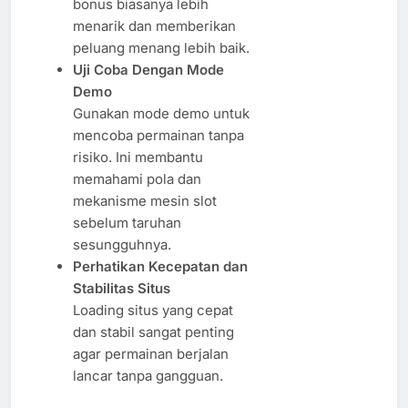
bonus biasanya lebih
menarik dan memberikan
peluang menang lebih baik.
Uji Coba Dengan Mode
Demo
Gunakan mode demo untuk
mencoba permainan tanpa
risiko. Ini membantu
memahami pola dan
mekanisme mesin slot
sebelum taruhan
sesungguhnya.
Perhatikan Kecepatan dan
Stabilitas Situs
Loading situs yang cepat
dan stabil sangat penting
agar permainan berjalan
lancar tanpa gangguan.