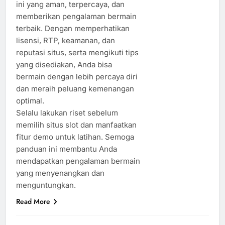
ini yang aman, terpercaya, dan
memberikan pengalaman bermain
terbaik. Dengan memperhatikan
lisensi, RTP, keamanan, dan
reputasi situs, serta mengikuti tips
yang disediakan, Anda bisa
bermain dengan lebih percaya diri
dan meraih peluang kemenangan
optimal.
Selalu lakukan riset sebelum
memilih situs slot dan manfaatkan
fitur demo untuk latihan. Semoga
panduan ini membantu Anda
mendapatkan pengalaman bermain
yang menyenangkan dan
menguntungkan.
Read More