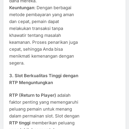
dana mereka.
Keuntungan
: Dengan berbagai
metode pembayaran yang aman
dan cepat, pemain dapat
melakukan transaksi tanpa
khawatir tentang masalah
keamanan. Proses penarikan juga
cepat, sehingga Anda bisa
menikmati kemenangan dengan
segera.
3.
Slot Berkualitas Tinggi dengan
RTP Menguntungkan
RTP (Return to Player)
adalah
faktor penting yang memengaruhi
peluang pemain untuk menang
dalam permainan slot. Slot dengan
RTP tinggi
memberikan peluang