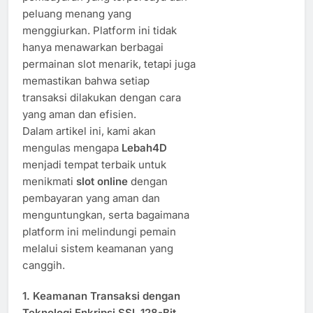
peluang menang yang
menggiurkan. Platform ini tidak
hanya menawarkan berbagai
permainan slot menarik, tetapi juga
memastikan bahwa setiap
transaksi dilakukan dengan cara
yang aman dan efisien.
Dalam artikel ini, kami akan
mengulas mengapa
Lebah4D
menjadi tempat terbaik untuk
menikmati
slot online
dengan
pembayaran yang aman dan
menguntungkan, serta bagaimana
platform ini melindungi pemain
melalui sistem keamanan yang
canggih.
1.
Keamanan Transaksi dengan
Teknologi Enkripsi SSL 128-Bit