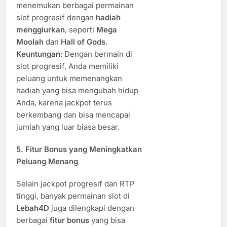
menemukan berbagai permainan
slot progresif dengan
hadiah
menggiurkan
, seperti
Mega
Moolah
dan
Hall of Gods
.
Keuntungan
: Dengan bermain di
slot progresif, Anda memiliki
peluang untuk memenangkan
hadiah yang bisa mengubah hidup
Anda, karena jackpot terus
berkembang dan bisa mencapai
jumlah yang luar biasa besar.
5.
Fitur Bonus yang Meningkatkan
Peluang Menang
Selain jackpot progresif dan RTP
tinggi, banyak permainan slot di
Lebah4D
juga dilengkapi dengan
berbagai
fitur bonus
yang bisa