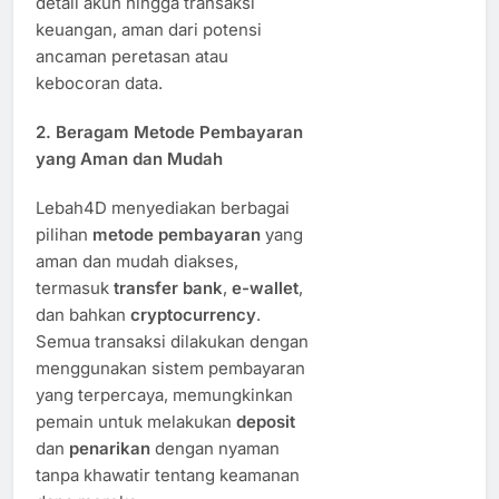
detail akun hingga transaksi
keuangan, aman dari potensi
ancaman peretasan atau
kebocoran data.
2.
Beragam Metode Pembayaran
yang Aman dan Mudah
Lebah4D menyediakan berbagai
pilihan
metode pembayaran
yang
aman dan mudah diakses,
termasuk
transfer bank
,
e-wallet
,
dan bahkan
cryptocurrency
.
Semua transaksi dilakukan dengan
menggunakan sistem pembayaran
yang terpercaya, memungkinkan
pemain untuk melakukan
deposit
dan
penarikan
dengan nyaman
tanpa khawatir tentang keamanan