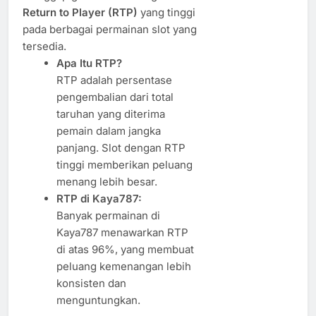
Return to Player (RTP)
yang tinggi
pada berbagai permainan slot yang
tersedia.
Apa Itu RTP?
RTP adalah persentase
pengembalian dari total
taruhan yang diterima
pemain dalam jangka
panjang. Slot dengan RTP
tinggi memberikan peluang
menang lebih besar.
RTP di Kaya787:
Banyak permainan di
Kaya787 menawarkan RTP
di atas 96%, yang membuat
peluang kemenangan lebih
konsisten dan
menguntungkan.