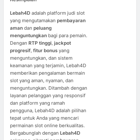
Lebah4D
adalah platform judi slot
yang mengutamakan
pembayaran
aman
dan
peluang
menguntungkan
bagi para pemain.
Dengan
RTP tinggi
,
jackpot
progresif
,
fitur bonus
yang
menguntungkan, dan sistem
keamanan yang terjamin, Lebah4D
memberikan pengalaman bermain
slot yang aman, nyaman, dan
menguntungkan. Ditambah dengan
layanan pelanggan yang responsif
dan platform yang ramah
pengguna, Lebah4D adalah pilihan
tepat untuk Anda yang mencari
permainan slot online berkualitas.
Bergabunglah dengan
Lebah4D