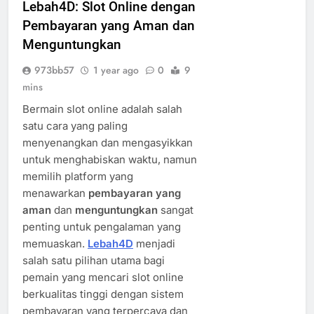
Lebah4D: Slot Online dengan
Pembayaran yang Aman dan
Menguntungkan
973bb57
1 year ago
0
9
mins
Bermain slot online adalah salah
satu cara yang paling
menyenangkan dan mengasyikkan
untuk menghabiskan waktu, namun
memilih platform yang
menawarkan
pembayaran yang
aman
dan
menguntungkan
sangat
penting untuk pengalaman yang
memuaskan.
Lebah4D
menjadi
salah satu pilihan utama bagi
pemain yang mencari slot online
berkualitas tinggi dengan sistem
pembayaran yang terpercaya dan