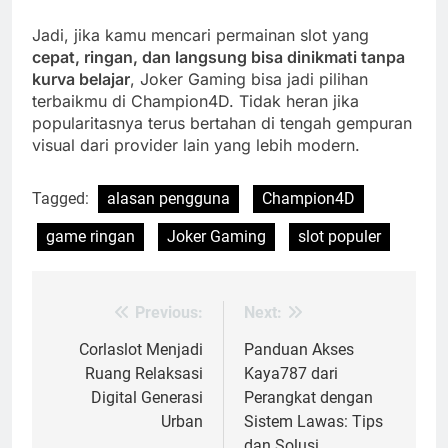
Jadi, jika kamu mencari permainan slot yang
cepat, ringan, dan langsung bisa dinikmati tanpa
kurva belajar
, Joker Gaming bisa jadi pilihan
terbaikmu di Champion4D. Tidak heran jika
popularitasnya terus bertahan di tengah gempuran
visual dari provider lain yang lebih modern.
Tagged:
alasan pengguna
Champion4D
game ringan
Joker Gaming
slot populer
Previous:
Next:
Post
navigation
Corlaslot Menjadi
Panduan Akses
Ruang Relaksasi
Kaya787 dari
Digital Generasi
Perangkat dengan
Urban
Sistem Lawas: Tips
dan Solusi