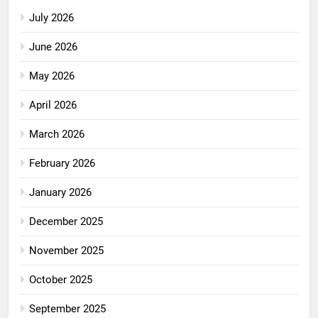
July 2026
June 2026
May 2026
April 2026
March 2026
February 2026
January 2026
December 2025
November 2025
October 2025
September 2025