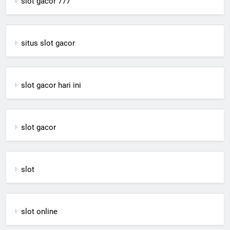
slot gacor 777
situs slot gacor
slot gacor hari ini
slot gacor
slot
slot online