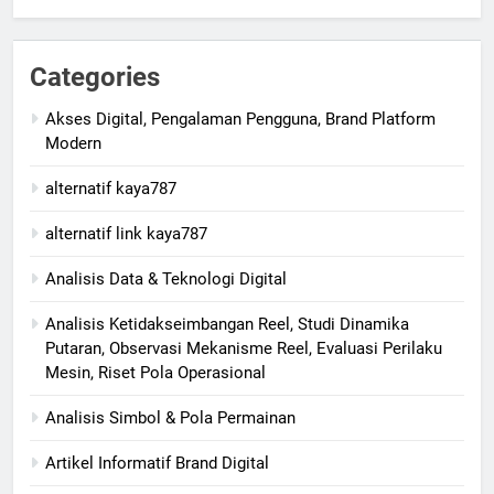
Categories
Akses Digital, Pengalaman Pengguna, Brand Platform
Modern
alternatif kaya787
alternatif link kaya787
Analisis Data & Teknologi Digital
Analisis Ketidakseimbangan Reel, Studi Dinamika
Putaran, Observasi Mekanisme Reel, Evaluasi Perilaku
Mesin, Riset Pola Operasional
Analisis Simbol & Pola Permainan
Artikel Informatif Brand Digital