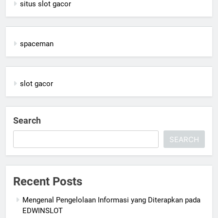
situs slot gacor
spaceman
slot gacor
Search
SEARCH
Recent Posts
Mengenal Pengelolaan Informasi yang Diterapkan pada
EDWINSLOT