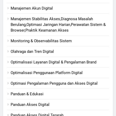
Manajemen Akun Digital
Manajemen Stabilitas Akses,Diagnosa Masalah
Berulang,Optimasi Jaringan Harian,Perawatan Sistem &
Browser,Praktik Keamanan Akses
Monitoring & Observabilitas Sistem
Olahraga dan Tren Digital
Optimalisasi Layanan Digital & Pengalaman Brand
Optimalisasi Penggunaan Platform Digital
Optimasi Pengalaman Pengguna dan Akses Digital
Panduan & Edukasi
Panduan Akses Digital
Panduan Akses Digital Terarah