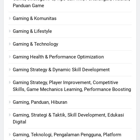
Panduan Game
Gaming & Komunitas
Gaming & Lifestyle
Gaming & Technology
Gaming Health & Performance Optimization
Gaming Strategy & Dynamic Skill Development
Gaming Strategy, Player Improvement, Competitive
Skills, Game Mechanics Learning, Performance Boosting
Gaming, Panduan, Hiburan
Gaming, Strategi & Taktik, Skill Development, Edukasi
Digital
Gaming, Teknologi, Pengalaman Pengguna, Platform