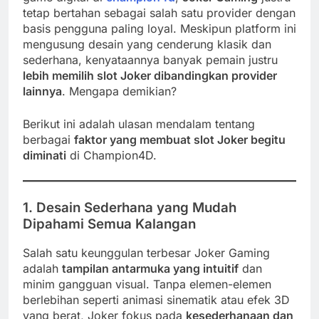
tetap bertahan sebagai salah satu provider dengan
basis pengguna paling loyal. Meskipun platform ini
mengusung desain yang cenderung klasik dan
sederhana, kenyataannya banyak pemain justru
lebih memilih slot Joker dibandingkan provider
lainnya
. Mengapa demikian?
Berikut ini adalah ulasan mendalam tentang
berbagai
faktor yang membuat slot Joker begitu
diminati
di Champion4D.
1.
Desain Sederhana yang Mudah
Dipahami Semua Kalangan
Salah satu keunggulan terbesar Joker Gaming
adalah
tampilan antarmuka yang intuitif
dan
minim gangguan visual. Tanpa elemen-elemen
berlebihan seperti animasi sinematik atau efek 3D
yang berat, Joker fokus pada
kesederhanaan dan