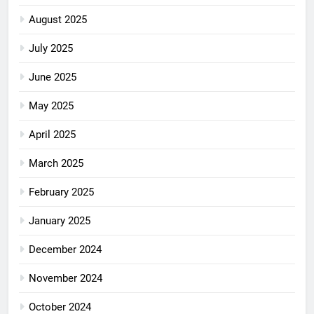
August 2025
July 2025
June 2025
May 2025
April 2025
March 2025
February 2025
January 2025
December 2024
November 2024
October 2024