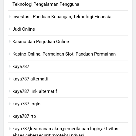
Teknologi,Pengalaman Pengguna
Investasi, Panduan Keuangan, Teknologi Finansial
Judi Online
Kasino dan Perjudian Online
Kasino Online, Permainan Slot, Panduan Permainan
kaya787
kaya787 alternatif
kaya787 link alternatif
kaya787 login
kaya787 rtp
kaya787,keamanan akun,pemeriksaan login,aktivitas
akses,cybersecurity,proteksi privasi