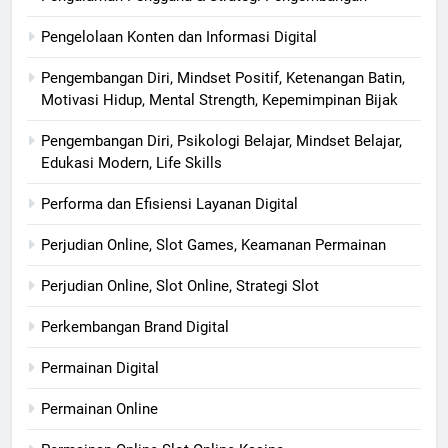
Pengelolaan Konten dan Informasi Digital
Pengembangan Diri, Mindset Positif, Ketenangan Batin,
Motivasi Hidup, Mental Strength, Kepemimpinan Bijak
Pengembangan Diri, Psikologi Belajar, Mindset Belajar,
Edukasi Modern, Life Skills
Performa dan Efisiensi Layanan Digital
Perjudian Online, Slot Games, Keamanan Permainan
Perjudian Online, Slot Online, Strategi Slot
Perkembangan Brand Digital
Permainan Digital
Permainan Online