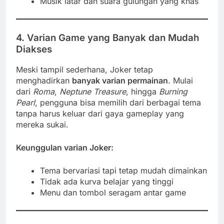
Musik latar dan suara gulungan yang khas
4.
Varian Game yang Banyak dan Mudah
Diakses
Meski tampil sederhana, Joker tetap
menghadirkan
banyak varian permainan
. Mulai
dari
Roma
,
Neptune Treasure
, hingga
Burning
Pearl
, pengguna bisa memilih dari berbagai tema
tanpa harus keluar dari gaya gameplay yang
mereka sukai.
Keunggulan varian Joker:
Tema bervariasi tapi tetap mudah dimainkan
Tidak ada kurva belajar yang tinggi
Menu dan tombol seragam antar game